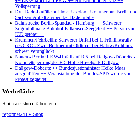
++ LKW kracht auf PKW ++ Hubschraubereinsatz ++
Vollsperrung ++
Drei Bade-Unfälle auf Insel Usedom, Urlauber aus Berlin und
Sachsen-Anhalt sterben bei Badeunfälle
Bahnstrecke Berlin-Spandau - Hamburg ++ Schwerer
Zugunfall nahe Bahnhof Falkensee-Seegefeld ++ Person von
ICE getötet ++
Kremmen/Fehrbellin: Schwerer Unfall bei 1. Frühlingsrally
des CRC - Zwei Berliner mit Oldtimer bei Flatow/Kuhhorst
schwer-verunglückt
Nauen - Berlin: LKW-Unfall auf B 5 bei Dallgow-Döberitz -
Komplettsperrung der B 5 Höhe Havelpark Dallgow
Dallgow-Döberitz ++ Bundesjustizminister Heiko Maas
ausgepfiffen ++ Veranstaltung der Bundes-SPD wurde von
Protest begleitet ++
Werbefläche
Slottica casino erfahrungen
reportnet24TV-Shop