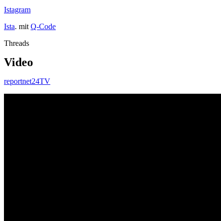
Istagram
Ista
. mit
Q-Code
Threads
Video
reportnet24TV