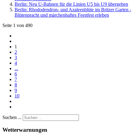
Berlin: Neu U-Bahnen für die Linien U5 bis U9 übergeben
Berlin: Rhododendron- und Azaleenblüte im Britzer Garten -
Blütenpracht und märchenhaftes Feenfest erleben
Seite 1 von 490
1
2
3
4
...
6
7
8
9
10
Suchen ...
Wetterwarnungen