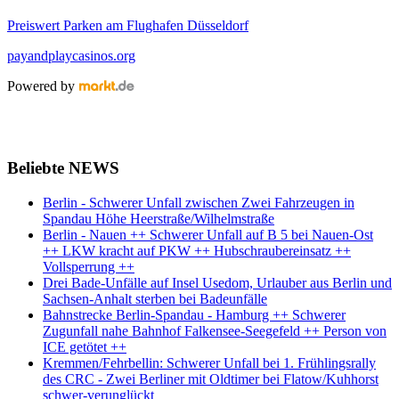
Preiswert Parken am Flughafen Düsseldorf
payandplaycasinos.org
Powered by
Beliebte NEWS
Berlin - Schwerer Unfall zwischen Zwei Fahrzeugen in
Spandau Höhe Heerstraße/Wilhelmstraße
Berlin - Nauen ++ Schwerer Unfall auf B 5 bei Nauen-Ost
++ LKW kracht auf PKW ++ Hubschraubereinsatz ++
Vollsperrung ++
Drei Bade-Unfälle auf Insel Usedom, Urlauber aus Berlin und
Sachsen-Anhalt sterben bei Badeunfälle
Bahnstrecke Berlin-Spandau - Hamburg ++ Schwerer
Zugunfall nahe Bahnhof Falkensee-Seegefeld ++ Person von
ICE getötet ++
Kremmen/Fehrbellin: Schwerer Unfall bei 1. Frühlingsrally
des CRC - Zwei Berliner mit Oldtimer bei Flatow/Kuhhorst
schwer-verunglückt