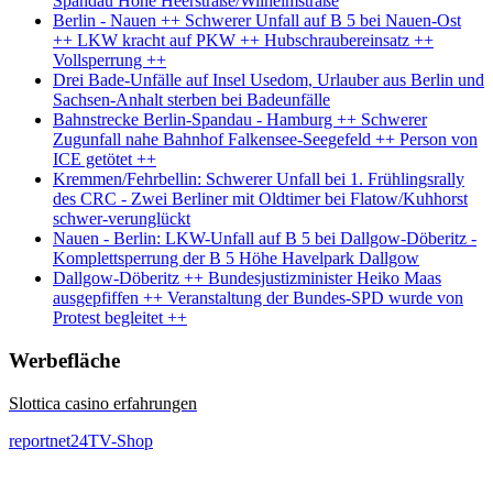
Spandau Höhe Heerstraße/Wilhelmstraße
Berlin - Nauen ++ Schwerer Unfall auf B 5 bei Nauen-Ost
++ LKW kracht auf PKW ++ Hubschraubereinsatz ++
Vollsperrung ++
Drei Bade-Unfälle auf Insel Usedom, Urlauber aus Berlin und
Sachsen-Anhalt sterben bei Badeunfälle
Bahnstrecke Berlin-Spandau - Hamburg ++ Schwerer
Zugunfall nahe Bahnhof Falkensee-Seegefeld ++ Person von
ICE getötet ++
Kremmen/Fehrbellin: Schwerer Unfall bei 1. Frühlingsrally
des CRC - Zwei Berliner mit Oldtimer bei Flatow/Kuhhorst
schwer-verunglückt
Nauen - Berlin: LKW-Unfall auf B 5 bei Dallgow-Döberitz -
Komplettsperrung der B 5 Höhe Havelpark Dallgow
Dallgow-Döberitz ++ Bundesjustizminister Heiko Maas
ausgepfiffen ++ Veranstaltung der Bundes-SPD wurde von
Protest begleitet ++
Werbefläche
Slottica casino erfahrungen
reportnet24TV-Shop