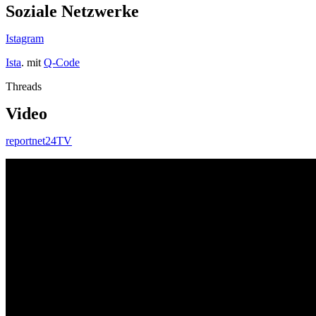
Soziale Netzwerke
Istagram
Ista
. mit
Q-Code
Threads
Video
reportnet24TV