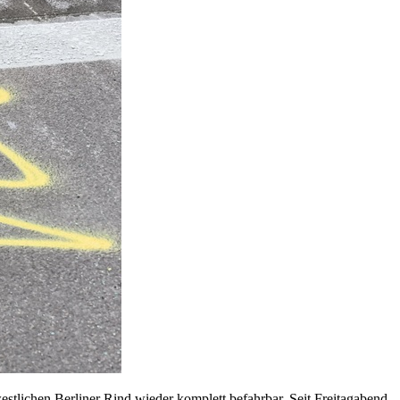
stlichen Berliner Rind wieder komplett befahrbar. Seit Freitagabend