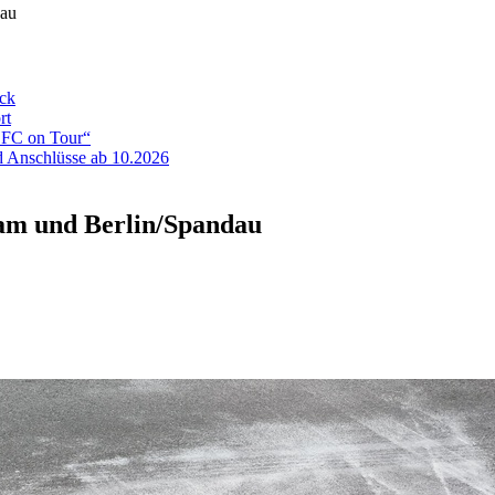
dau
eck
rt
ADFC on Tour“
 Anschlüsse ab 10.2026
dam und Berlin/Spandau