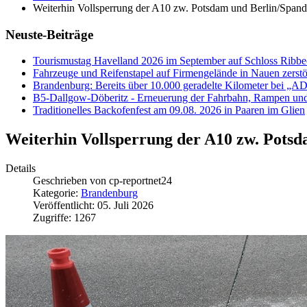
Weiterhin Vollsperrung der A10 zw. Potsdam und Berlin/Span
Neuste-Beiträge
Tourismustag Havelland 2026 im September auf Schloss Ribb
Fahrzeuge und Reifenstapel auf Firmengelände in Nauen zerstö
Brandenburg: Bereits über 10.000 geradelte Kilometer bei „
B5-Dallgow-Döberitz - Erneuerung der Fahrbahn, Rampen und
Traditionelles Backofenfest am 09.08. 2026 in Paaren im Glien
Weiterhin Vollsperrung der A10 zw. Pots
Details
Geschrieben von
cp-reportnet24
Kategorie:
Brandenburg
Veröffentlicht: 05. Juli 2026
Zugriffe: 1267