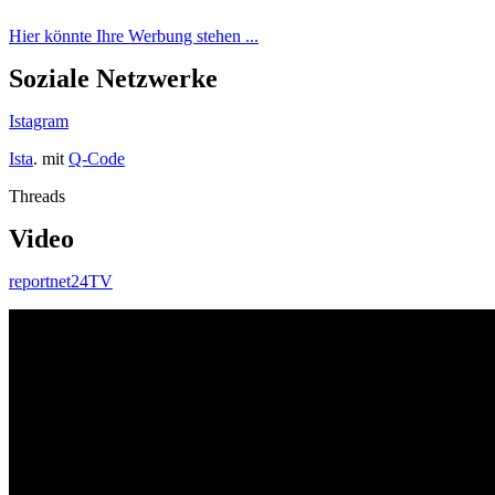
Hier könnte Ihre Werbung stehen ...
Soziale Netzwerke
Istagram
Ista
. mit
Q-Code
Threads
Video
reportnet24TV