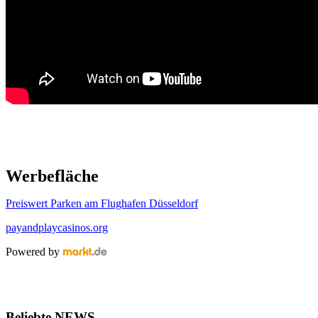
Werbefläche
Preiswert Parken am Flughafen Düsseldorf
payandplaycasinos.org
Powered by
Beliebte NEWS