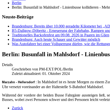
Berlin
Berlin: Busunfall in Mahlsdorf - Linienbusse kollidieren - Mehr
Neuste-Beiträge
Brandenburg: Bereits über 10.000 geradelte Kilometer bei „
B5-Dallgow-Döberitz - Erneuerung der Fahrbahn, Rampen und
Traditionelles Backofenfest am 09.08. 2026 in Paaren im Glien
Brandenburg: Auch heute Schauer und Gewitter möglich
Was Autofahrer bei einer Vollsperrung dürfen, wie die Rettungs
Berlin: Busunfall in Mahlsdorf - Linienbus
Details
Geschrieben von
PM-EXT/POL/Berlin
Zuletzt aktualisiert: 01. Oktober 2024
: In Mahlsdorf ist es heute Morgen zu einem 
Marzahn - Hellersdorf
Uhr versetzt voreinander an der Haltestelle S-Bahnhof Mahlsdorf.
Während der vordere der beiden Busse Fahrgäste aussteigen ließ, se
Busses, wobei zwei Personen schwer und drei Personen leicht verletzt
Zurück