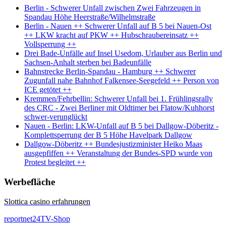
Berlin - Schwerer Unfall zwischen Zwei Fahrzeugen in
Spandau Höhe Heerstraße/Wilhelmstraße
Berlin - Nauen ++ Schwerer Unfall auf B 5 bei Nauen-Ost
++ LKW kracht auf PKW ++ Hubschraubereinsatz ++
Vollsperrung ++
Drei Bade-Unfälle auf Insel Usedom, Urlauber aus Berlin und
Sachsen-Anhalt sterben bei Badeunfälle
Bahnstrecke Berlin-Spandau - Hamburg ++ Schwerer
Zugunfall nahe Bahnhof Falkensee-Seegefeld ++ Person von
ICE getötet ++
Kremmen/Fehrbellin: Schwerer Unfall bei 1. Frühlingsrally
des CRC - Zwei Berliner mit Oldtimer bei Flatow/Kuhhorst
schwer-verunglückt
Nauen - Berlin: LKW-Unfall auf B 5 bei Dallgow-Döberitz -
Komplettsperrung der B 5 Höhe Havelpark Dallgow
Dallgow-Döberitz ++ Bundesjustizminister Heiko Maas
ausgepfiffen ++ Veranstaltung der Bundes-SPD wurde von
Protest begleitet ++
Werbefläche
Slottica casino erfahrungen
reportnet24TV-Shop