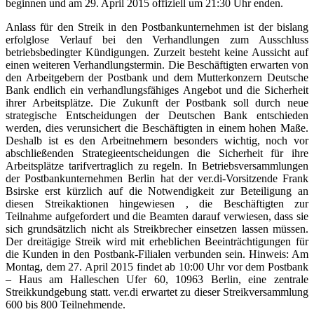
beginnen und am 29. April 2015 offiziell um 21:30 Uhr enden.
Anlass für den Streik in den Postbankunternehmen ist der bislang
erfolglose Verlauf bei den Verhandlungen zum Ausschluss
betriebsbedingter Kündigungen. Zurzeit besteht keine Aussicht auf
einen weiteren Verhandlungstermin. Die Beschäftigten erwarten von
den Arbeitgebern der Postbank und dem Mutterkonzern Deutsche
Bank endlich ein verhandlungsfähiges Angebot und die Sicherheit
ihrer Arbeitsplätze. Die Zukunft der Postbank soll durch neue
strategische Entscheidungen der Deutschen Bank entschieden
werden, dies verunsichert die Beschäftigten in einem hohen Maße.
Deshalb ist es den Arbeitnehmern besonders wichtig, noch vor
abschließenden Strategieentscheidungen die Sicherheit für ihre
Arbeitsplätze tarifvertraglich zu regeln. In Betriebsversammlungen
der Postbankunternehmen Berlin hat der ver.di-Vorsitzende Frank
Bsirske erst kürzlich auf die Notwendigkeit zur Beteiligung an
diesen Streikaktionen hingewiesen , die Beschäftigten zur
Teilnahme aufgefordert und die Beamten darauf verwiesen, dass sie
sich grundsätzlich nicht als Streikbrecher einsetzen lassen müssen.
Der dreitägige Streik wird mit erheblichen Beeinträchtigungen für
die Kunden in den Postbank-Filialen verbunden sein. Hinweis: Am
Montag, dem 27. April 2015 findet ab 10:00 Uhr vor dem Postbank
– Haus am Halleschen Ufer 60, 10963 Berlin, eine zentrale
Streikkundgebung statt. ver.di erwartet zu dieser Streikversammlung
600 bis 800 Teilnehmende.