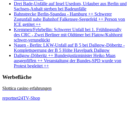
Drei Bade-Unfälle auf Insel Usedom, Urlauber aus Berlin und
Sachsen-Anhalt sterben bei Badeunfälle
Bahnstrecke Berlin-Spandau - Hamburg ++ Schwerer
Zugunfall nahe Bahnhof Falkensee-Seegefeld ++ Person von
ICE getötet ++
Kremmen/Fehrbellin: Schwerer Unfall bei 1. Frühlingsrally
des CRC - Zwei Berliner mit Oldtimer bei Flatow/Kuhhorst
schwer-verunglückt
Nauen - Berlin: LKW-Unfall auf B 5 bei Dallgow-Döberitz -
Komplettsperrung der B 5 Höhe Havelpark Dallgow
Dallgow-Döberitz ++ Bundesjustizminister Heiko Maas
ausgepfiffen ++ Veranstaltung der Bundes-SPD wurde von
Protest begleitet ++
Werbefläche
Slottica casino erfahrungen
reportnet24TV-Shop