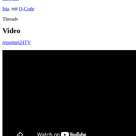
Ista
. mit
Q-Code
Threads
Video
reportnet24TV