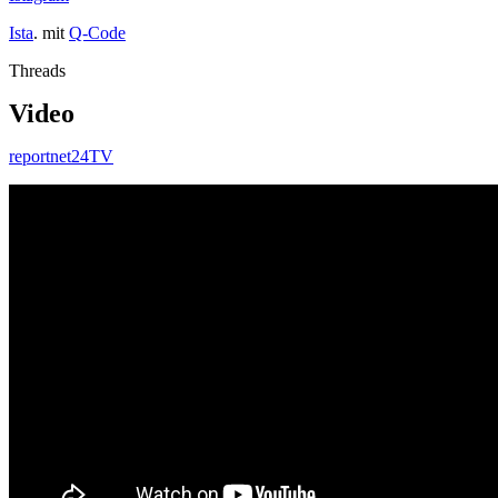
Ista
. mit
Q-Code
Threads
Video
reportnet24TV