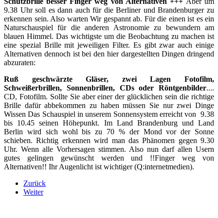
Schutzbrille besser Finger weg von Alternativen +++
Aber um
9.38 Uhr soll es dann auch für die Berliner und Brandenburger zu
erkennen sein. Also warten Wir gespannt ab. Für die einen ist es ein
Naturschauspiel für die anderen Astronomie zu bewundern am
blauen Himmel. Das wichtigste um die Beobachtung zu machen ist
eine spezial Brille mit jeweiligen Filter. Es gibt zwar auch einige
Alternativen dennoch ist bei den hier dargestellten Dingen dringend
abzuraten:
Ruß geschwärzte Gläser, zwei Lagen Fotofilm,
Schweißerbrillen, Sonnenbrillen, CDs oder Röntgenbilder
....
CD, Fotofilm. Sollte Sie aber einer der glücklichen sein die richtige
Brille dafür abbekommen zu haben müssen Sie nur zwei Dinge
Wissen Das Schauspiel in unserem Sonnensystem erreicht von 9.38
bis 10.45 seinen Höhepunkt. Im Land Brandenburg und Land
Berlin wird sich wohl bis zu 70 % der Mond vor der Sonne
schieben. Richtig erkennen wird man das Phänomen gegen 9.30
Uhr. Wenn alle Vorhersagen stimmen. Also nun darf allen Usern
gutes gelingen gewünscht werden und !!Finger weg von
Alternativen!! Ihr Augenlicht ist wichtiger (Q:internetmedien).
Zurück
Weiter