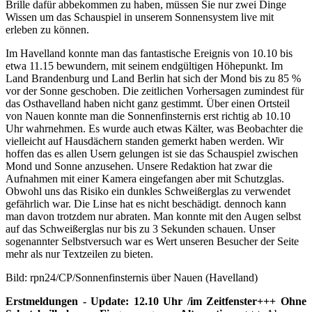
Brille dafür abbekommen zu haben, müssen Sie nur zwei Dinge
Wissen um das Schauspiel in unserem Sonnensystem live mit
erleben zu können.
Im Havelland konnte man das fantastische Ereignis von 10.10 bis
etwa 11.15 bewundern, mit seinem endgültigen Höhepunkt. Im
Land Brandenburg und Land Berlin hat sich der Mond bis zu 85 %
vor der Sonne geschoben. Die zeitlichen Vorhersagen zumindest für
das Osthavelland haben nicht ganz gestimmt. Über einen Ortsteil
von Nauen konnte man die Sonnenfinsternis erst richtig ab 10.10
Uhr wahrnehmen. Es wurde auch etwas Kälter, was Beobachter die
vielleicht auf Hausdächern standen gemerkt haben werden. Wir
hoffen das es allen Usern gelungen ist sie das Schauspiel zwischen
Mond und Sonne anzusehen. Unsere Redaktion hat zwar die
Aufnahmen mit einer Kamera eingefangen aber mit Schutzglas.
Obwohl uns das Risiko ein dunkles Schweißerglas zu verwendet
gefährlich war. Die Linse hat es nicht beschädigt. dennoch kann
man davon trotzdem nur abraten. Man konnte mit den Augen selbst
auf das Schweißerglas nur bis zu 3 Sekunden schauen. Unser
sogenannter Selbstversuch war es Wert unseren Besucher der Seite
mehr als nur Textzeilen zu bieten.
Bild: rpn24/CP/Sonnenfinsternis über Nauen (Havelland)
Erstmeldungen - Update: 12.10 Uhr /im Zeitfenster+++ Ohne