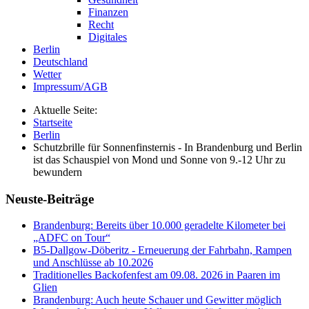
Finanzen
Recht
Digitales
Berlin
Deutschland
Wetter
Impressum/AGB
Aktuelle Seite:
Startseite
Berlin
Schutzbrille für Sonnenfinsternis - In Brandenburg und Berlin
ist das Schauspiel von Mond und Sonne von 9.-12 Uhr zu
bewundern
Neuste-Beiträge
Brandenburg: Bereits über 10.000 geradelte Kilometer bei
„ADFC on Tour“
B5-Dallgow-Döberitz - Erneuerung der Fahrbahn, Rampen
und Anschlüsse ab 10.2026
Traditionelles Backofenfest am 09.08. 2026 in Paaren im
Glien
Brandenburg: Auch heute Schauer und Gewitter möglich