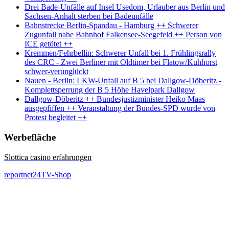
Drei Bade-Unfälle auf Insel Usedom, Urlauber aus Berlin und
Sachsen-Anhalt sterben bei Badeunfälle
Bahnstrecke Berlin-Spandau - Hamburg ++ Schwerer
Zugunfall nahe Bahnhof Falkensee-Seegefeld ++ Person von
ICE getötet ++
Kremmen/Fehrbellin: Schwerer Unfall bei 1. Frühlingsrally
des CRC - Zwei Berliner mit Oldtimer bei Flatow/Kuhhorst
schwer-verunglückt
Nauen - Berlin: LKW-Unfall auf B 5 bei Dallgow-Döberitz -
Komplettsperrung der B 5 Höhe Havelpark Dallgow
Dallgow-Döberitz ++ Bundesjustizminister Heiko Maas
ausgepfiffen ++ Veranstaltung der Bundes-SPD wurde von
Protest begleitet ++
Werbefläche
Slottica casino erfahrungen
reportnet24TV-Shop