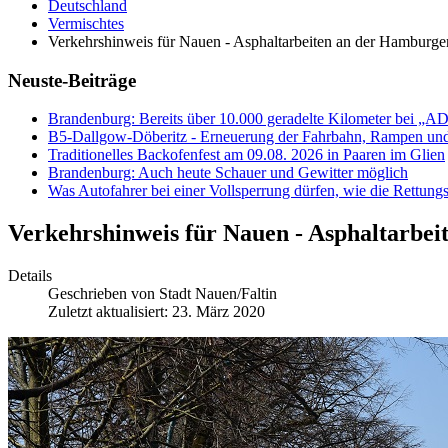
Deutschland
Vermischtes
Verkehrshinweis für Nauen - Asphaltarbeiten an der Hamburge
Neuste-Beiträge
Brandenburg: Bereits über 10.000 geradelte Kilometer bei „A
B5-Dallgow-Döberitz - Erneuerung der Fahrbahn, Rampen und
Traditionelles Backofenfest am 09.08. 2026 in Paaren im Glien
Brandenburg: Auch heute Schauer und Gewitter möglich
Was Autofahrer bei einer Vollsperrung dürfen, wie die Rettungs
Verkehrshinweis für Nauen - Asphaltarbe
Details
Geschrieben von
Stadt Nauen/Faltin
Zuletzt aktualisiert: 23. März 2020