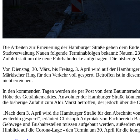
Die Arbeiten zur Erneuerung der Hamburger Straße gehen dem Ende e
Stadtverwaltung Nauen folgende Terminabfolgen bekannt: Nauen, 23.
Zufahrt statt um die neue Fahrbahndecke aufgetragen. Die bisherige V
Von Dienstag, 30. März, bis Freitag, 3. April wird auf der Hamburger
Märkischer Ring für den Verkehr voll gesperrt. Betroffen ist in dies
nicht erreichen.
In den kommenden Tagen werden sie per Post von dem Bauunternehmen
Höhe des Getränkemarktes. Anwohner der Hamburger Straße können w
die bisherige Zufahrt zum Aldi-Markt betroffen, der jedoch über die 
„Nach dem 3. April wird die Hamburger Straße für den Abschnitt von 
weiterhin gesperrt“, erläutert Christoph Artymiak von Fachbereich 
Gehwege und Bushaltestellen müssen aufgebaut werden, außerdem erfolg
Hinblick auf die Corona-Lage - den Termin am 30. April für die komp