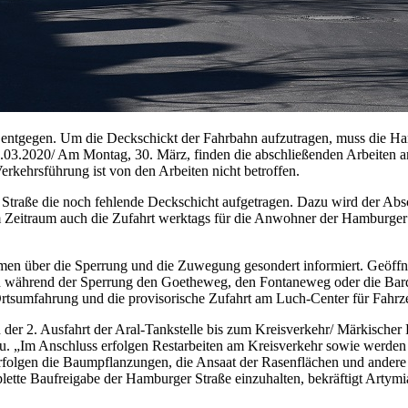
ntgegen. Um die Deckschickt der Fahrbahn aufzutragen, muss die Hamb
03.2020/ Am Montag, 30. März, finden die abschließenden Arbeiten a
erkehrsführung ist von den Arbeiten nicht betroffen.
 Straße die noch fehlende Deckschicht aufgetragen. Dazu wird der Absc
em Zeitraum auch die Zufahrt werktags für die Anwohner der Hamburger 
 über die Sperrung und die Zuwegung gesondert informiert. Geöffnet
ährend der Sperrung den Goetheweg, den Fontaneweg oder die Bardeyst
Ortsumfahrung und die provisorische Zufahrt am Luch-Center für Fahrze
der 2. Ausfahrt der Aral-Tankstelle bis zum Kreisverkehr/ Märkischer 
Bau. „Im Anschluss erfolgen Restarbeiten am Kreisverkehr sowie werde
en die Baumpflanzungen, die Ansaat der Rasenflächen und andere Kleins
lette Baufreigabe der Hamburger Straße einzuhalten, bekräftigt Artymi