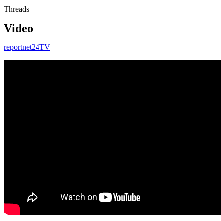
Threads
Video
reportnet24TV