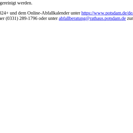
gereinigt werden.
2024+ und dem Online-Abfallkalender unter
https://www.potsdam.de/de/
mer (0331) 289-1796 oder unter
abfallberatung@rathaus.potsdam.de
zur