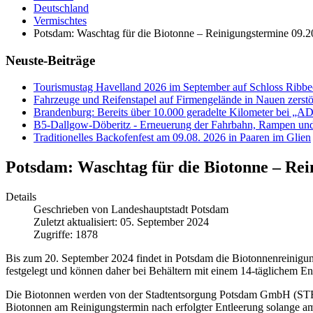
Deutschland
Vermischtes
Potsdam: Waschtag für die Biotonne – Reinigungstermine 09.
Neuste-Beiträge
Tourismustag Havelland 2026 im September auf Schloss Ribb
Fahrzeuge und Reifenstapel auf Firmengelände in Nauen zerstö
Brandenburg: Bereits über 10.000 geradelte Kilometer bei „
B5-Dallgow-Döberitz - Erneuerung der Fahrbahn, Rampen und
Traditionelles Backofenfest am 09.08. 2026 in Paaren im Glien
Potsdam: Waschtag für die Biotonne – Rei
Details
Geschrieben von
Landeshauptstadt Potsdam
Zuletzt aktualisiert: 05. September 2024
Zugriffe: 1878
Bis zum 20. September 2024 findet in Potsdam die Biotonnenreinigung
festgelegt und können daher bei Behältern mit einem 14-täglichem 
Die Biotonnen werden von der Stadtentsorgung Potsdam GmbH (STEP) 
Biotonnen am Reinigungstermin nach erfolgter Entleerung solange am F