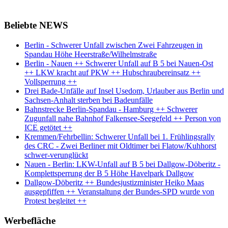
Beliebte NEWS
Berlin - Schwerer Unfall zwischen Zwei Fahrzeugen in
Spandau Höhe Heerstraße/Wilhelmstraße
Berlin - Nauen ++ Schwerer Unfall auf B 5 bei Nauen-Ost
++ LKW kracht auf PKW ++ Hubschraubereinsatz ++
Vollsperrung ++
Drei Bade-Unfälle auf Insel Usedom, Urlauber aus Berlin und
Sachsen-Anhalt sterben bei Badeunfälle
Bahnstrecke Berlin-Spandau - Hamburg ++ Schwerer
Zugunfall nahe Bahnhof Falkensee-Seegefeld ++ Person von
ICE getötet ++
Kremmen/Fehrbellin: Schwerer Unfall bei 1. Frühlingsrally
des CRC - Zwei Berliner mit Oldtimer bei Flatow/Kuhhorst
schwer-verunglückt
Nauen - Berlin: LKW-Unfall auf B 5 bei Dallgow-Döberitz -
Komplettsperrung der B 5 Höhe Havelpark Dallgow
Dallgow-Döberitz ++ Bundesjustizminister Heiko Maas
ausgepfiffen ++ Veranstaltung der Bundes-SPD wurde von
Protest begleitet ++
Werbefläche