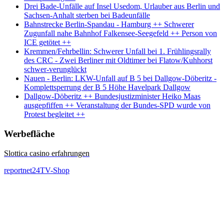
Drei Bade-Unfälle auf Insel Usedom, Urlauber aus Berlin und
Sachsen-Anhalt sterben bei Badeunfälle
Bahnstrecke Berlin-Spandau - Hamburg ++ Schwerer
Zugunfall nahe Bahnhof Falkensee-Seegefeld ++ Person von
ICE getötet ++
Kremmen/Fehrbellin: Schwerer Unfall bei 1. Frühlingsrally
des CRC - Zwei Berliner mit Oldtimer bei Flatow/Kuhhorst
schwer-verunglückt
Nauen - Berlin: LKW-Unfall auf B 5 bei Dallgow-Döberitz -
Komplettsperrung der B 5 Höhe Havelpark Dallgow
Dallgow-Döberitz ++ Bundesjustizminister Heiko Maas
ausgepfiffen ++ Veranstaltung der Bundes-SPD wurde von
Protest begleitet ++
Werbefläche
Slottica casino erfahrungen
reportnet24TV-Shop