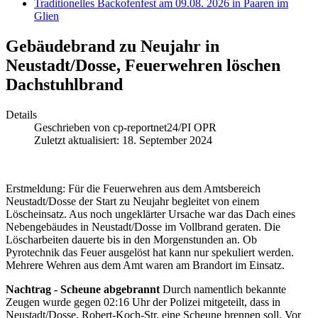
Traditionelles Backofenfest am 09.08. 2026 in Paaren im
Glien
Gebäudebrand zu Neujahr in
Neustadt/Dosse, Feuerwehren löschen
Dachstuhlbrand
Details
Geschrieben von
cp-reportnet24/PI OPR
Zuletzt aktualisiert: 18. September 2024
Erstmeldung: Für die Feuerwehren aus dem Amtsbereich
Neustadt/Dosse der Start zu Neujahr begleitet von einem
Löscheinsatz. Aus noch ungeklärter Ursache war das Dach eines
Nebengebäudes in Neustadt/Dosse im Vollbrand geraten. Die
Löscharbeiten dauerte bis in den Morgenstunden an. Ob
Pyrotechnik das Feuer ausgelöst hat kann nur spekuliert werden.
Mehrere Wehren aus dem Amt waren am Brandort im Einsatz.
Nachtrag - Scheune abgebrannt
Durch namentlich bekannte
Zeugen wurde gegen 02:16 Uhr der Polizei mitgeteilt, dass in
Neustadt/Dosse, Robert-Koch-Str. eine Scheune brennen soll. Vor