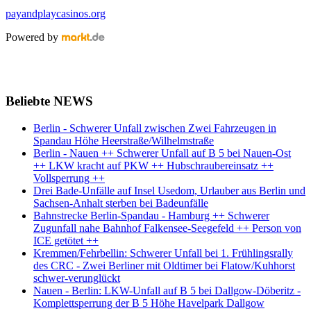
payandplaycasinos.org
Powered by
Beliebte NEWS
Berlin - Schwerer Unfall zwischen Zwei Fahrzeugen in
Spandau Höhe Heerstraße/Wilhelmstraße
Berlin - Nauen ++ Schwerer Unfall auf B 5 bei Nauen-Ost
++ LKW kracht auf PKW ++ Hubschraubereinsatz ++
Vollsperrung ++
Drei Bade-Unfälle auf Insel Usedom, Urlauber aus Berlin und
Sachsen-Anhalt sterben bei Badeunfälle
Bahnstrecke Berlin-Spandau - Hamburg ++ Schwerer
Zugunfall nahe Bahnhof Falkensee-Seegefeld ++ Person von
ICE getötet ++
Kremmen/Fehrbellin: Schwerer Unfall bei 1. Frühlingsrally
des CRC - Zwei Berliner mit Oldtimer bei Flatow/Kuhhorst
schwer-verunglückt
Nauen - Berlin: LKW-Unfall auf B 5 bei Dallgow-Döberitz -
Komplettsperrung der B 5 Höhe Havelpark Dallgow