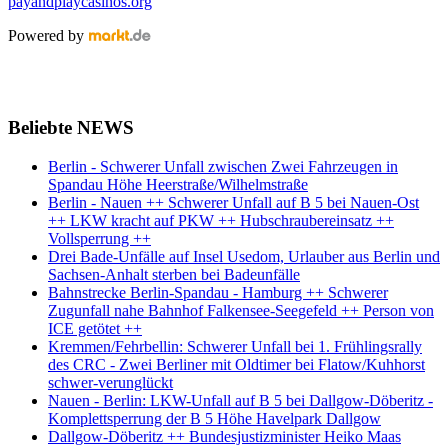
payandplaycasinos.org
Powered by
Beliebte NEWS
Berlin - Schwerer Unfall zwischen Zwei Fahrzeugen in
Spandau Höhe Heerstraße/Wilhelmstraße
Berlin - Nauen ++ Schwerer Unfall auf B 5 bei Nauen-Ost
++ LKW kracht auf PKW ++ Hubschraubereinsatz ++
Vollsperrung ++
Drei Bade-Unfälle auf Insel Usedom, Urlauber aus Berlin und
Sachsen-Anhalt sterben bei Badeunfälle
Bahnstrecke Berlin-Spandau - Hamburg ++ Schwerer
Zugunfall nahe Bahnhof Falkensee-Seegefeld ++ Person von
ICE getötet ++
Kremmen/Fehrbellin: Schwerer Unfall bei 1. Frühlingsrally
des CRC - Zwei Berliner mit Oldtimer bei Flatow/Kuhhorst
schwer-verunglückt
Nauen - Berlin: LKW-Unfall auf B 5 bei Dallgow-Döberitz -
Komplettsperrung der B 5 Höhe Havelpark Dallgow
Dallgow-Döberitz ++ Bundesjustizminister Heiko Maas