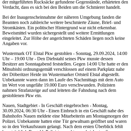
der mitgeführten Rucksäcke gefundene Gegenstände, erhärteten den
Verdacht, dass es sich bei den Beiden um die Schmierer handelt.
Bei der Inaugenscheinnahme der näheren Umgebung fanden die
Beamten noch zahlreiche weitere beschmierte Zäune, Brief- und
Stromkästen. Ein politischer Hintergrund war nicht erkennbar.
Beweismittel wurden sichergestellt und weitere Ermittlungen
eingeleitet. Zur Höhe der angerichteten Schäden liegen noch keine
Angaben vor.
Wustermark OT Elstal Pkw gestohlen - Sonntag, 29.09.2024, 14:00
Uhr – 19:00 Uhr - Den Diebstahl seines Pkw musste dessen
Besitzer am Sonntagabend feststellen. Gegen 14:00 Uhr hatte er den
Mitsubishi ordnungsgemäß verschlossen auf einem Parkplatz nahe
der Döberitzer Heide im Wustermarker Ortsteil Elstal abgestellt.
Unbekannte waren dann im Laufe des Nachmittags mit dem Auto
im Wert von ungefähr 19.000 Euro verschwunden. Polizisten
nahmen Strafanzeige auf und leiteten die Fahndung nach dem
gestohlenen Pkw ein.
Nauen, Stadtgebiet - In Geschäft eingebrochen - Montag,
30.09.2024, 06:30 Uhr - Einen Einbruch in ein Geschäft nahe des
Bahnhofes Nauen meldete eine Mitarbeiterin am Montagmorgen der
Polizei. Unbekannte hatten eine Tür gewaltsam geöffnet und waren
so in den Verkaufsraum gelangt. Nach dem ersten Überblick fehlt