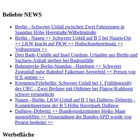
Beliebte NEWS
Berlin - Schwerer Unfall zwischen Zwei Fahrzeugen in
Spandau Höhe Heerstraße/Wilhelmstraße
Berlin - Nauen ++ Schwerer Unfall auf B 5 bei Nauen-Ost
++ LKW kracht auf PKW ++ Hubschraubereinsatz ++
Vollsperrung ++
Drei Bade-Unfälle auf Insel Usedom, Urlauber aus Berlin und
Sachsen-Anhalt sterben bei Badeunfälle
Bahnstrecke Berlin-Spandau - Hamburg ++ Schwerer
Zugunfall nahe Bahnhof Falkensee-Seegefeld ++ Person von
ICE getötet ++
Kremmen/Fehrbellin: Schwerer Unfall bei 1. Frühlingsrally
des CRC - Zwei Berliner mit Oldtimer bei Flatow/Kuhhorst
schwer-verunglückt
Nauen - Berlin: LKW-Unfall auf B 5 bei Dallgow-Döberitz -
Komplettsperrung der B 5 Höhe Havelpark Dallgow
Dallgow-Döberitz ++ Bundesjustizminister Heiko Maas
ausgepfiffen ++ Veranstaltung der Bundes-SPD wurde von
Protest begleitet ++
Werbefläche