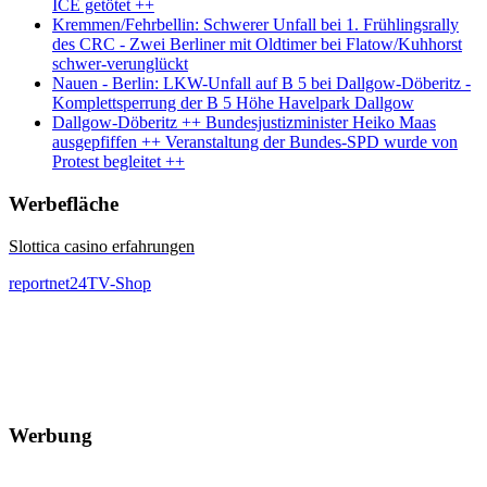
ICE getötet ++
Kremmen/Fehrbellin: Schwerer Unfall bei 1. Frühlingsrally
des CRC - Zwei Berliner mit Oldtimer bei Flatow/Kuhhorst
schwer-verunglückt
Nauen - Berlin: LKW-Unfall auf B 5 bei Dallgow-Döberitz -
Komplettsperrung der B 5 Höhe Havelpark Dallgow
Dallgow-Döberitz ++ Bundesjustizminister Heiko Maas
ausgepfiffen ++ Veranstaltung der Bundes-SPD wurde von
Protest begleitet ++
Werbefläche
Slottica casino erfahrungen
reportnet24TV-Shop
Werbung