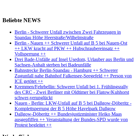
Beliebte NEWS
Berlin - Schwerer Unfall zwischen Zwei Fahrzeugen in
Spandau Höhe Heerstraße/Wilhelmstraße
Berlin - Nauen ++ Schwerer Unfall auf B 5 bei Nauen-Ost
++ LKW kracht auf PKW ++ Hubschraubereinsatz ++
Vollsperrung ++
Drei Bade-Unfälle auf Insel Usedom, Urlauber aus Berlin und
Sachsen-Anhalt sterben bei Badeunfälle
Bahnstrecke Berlin-Spandau - Hamburg ++ Schwerer
Zugunfall nahe Bahnhof Falkensee-Seegefeld ++ Person von
ICE getötet ++
Kremmen/Fehrbellin: Schwerer Unfall bei 1. Frühlingsrally
des CRC - Zwei Berliner mit Oldtimer bei Flatow/Kuhhorst
schwer-verunglückt
Nauen - Berlin: LKW-Unfall auf B 5 bei Dallgow-Döberitz -
Komplettsperrung der B 5 Höhe Havelpark Dallgow
Dallgow-Döberitz ++ Bundesjustizminister Heiko Maas
ausgepfiffen ++ Veranstaltung der Bundes-SPD wurde von
Protest begleitet ++