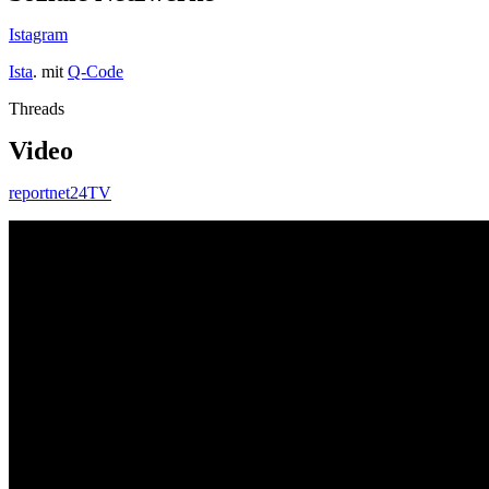
Istagram
Ista
. mit
Q-Code
Threads
Video
reportnet24TV