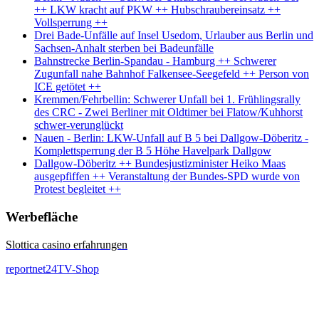
++ LKW kracht auf PKW ++ Hubschraubereinsatz ++
Vollsperrung ++
Drei Bade-Unfälle auf Insel Usedom, Urlauber aus Berlin und
Sachsen-Anhalt sterben bei Badeunfälle
Bahnstrecke Berlin-Spandau - Hamburg ++ Schwerer
Zugunfall nahe Bahnhof Falkensee-Seegefeld ++ Person von
ICE getötet ++
Kremmen/Fehrbellin: Schwerer Unfall bei 1. Frühlingsrally
des CRC - Zwei Berliner mit Oldtimer bei Flatow/Kuhhorst
schwer-verunglückt
Nauen - Berlin: LKW-Unfall auf B 5 bei Dallgow-Döberitz -
Komplettsperrung der B 5 Höhe Havelpark Dallgow
Dallgow-Döberitz ++ Bundesjustizminister Heiko Maas
ausgepfiffen ++ Veranstaltung der Bundes-SPD wurde von
Protest begleitet ++
Werbefläche
Slottica casino erfahrungen
reportnet24TV-Shop