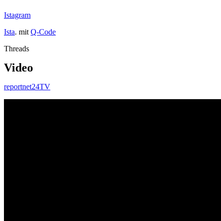
Istagram
Ista
. mit
Q-Code
Threads
Video
reportnet24TV