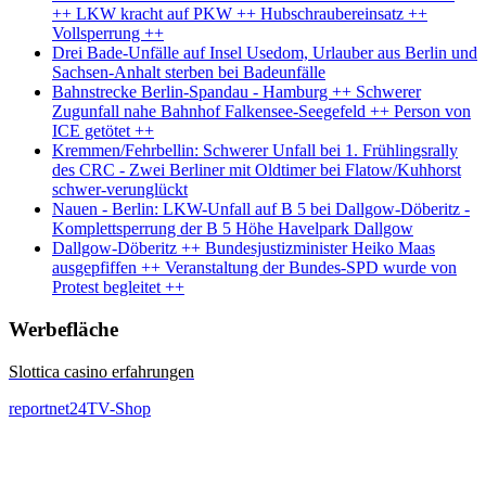
++ LKW kracht auf PKW ++ Hubschraubereinsatz ++
Vollsperrung ++
Drei Bade-Unfälle auf Insel Usedom, Urlauber aus Berlin und
Sachsen-Anhalt sterben bei Badeunfälle
Bahnstrecke Berlin-Spandau - Hamburg ++ Schwerer
Zugunfall nahe Bahnhof Falkensee-Seegefeld ++ Person von
ICE getötet ++
Kremmen/Fehrbellin: Schwerer Unfall bei 1. Frühlingsrally
des CRC - Zwei Berliner mit Oldtimer bei Flatow/Kuhhorst
schwer-verunglückt
Nauen - Berlin: LKW-Unfall auf B 5 bei Dallgow-Döberitz -
Komplettsperrung der B 5 Höhe Havelpark Dallgow
Dallgow-Döberitz ++ Bundesjustizminister Heiko Maas
ausgepfiffen ++ Veranstaltung der Bundes-SPD wurde von
Protest begleitet ++
Werbefläche
Slottica casino erfahrungen
reportnet24TV-Shop