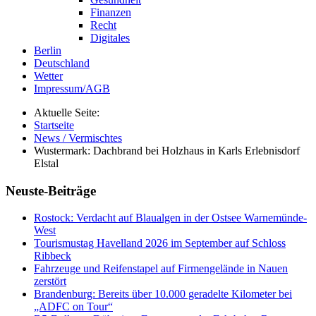
Finanzen
Recht
Digitales
Berlin
Deutschland
Wetter
Impressum/AGB
Aktuelle Seite:
Startseite
News / Vermischtes
Wustermark: Dachbrand bei Holzhaus in Karls Erlebnisdorf
Elstal
Neuste-Beiträge
Rostock: Verdacht auf Blaualgen in der Ostsee Warnemünde-
West
Tourismustag Havelland 2026 im September auf Schloss
Ribbeck
Fahrzeuge und Reifenstapel auf Firmengelände in Nauen
zerstört
Brandenburg: Bereits über 10.000 geradelte Kilometer bei
„ADFC on Tour“