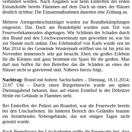
verhindert werden. Nach Angaben war beim Eintreffen der ersten
Einsatzkräfte bereits Flammen auf dem Dach an eines der Häuser
deutlich sichtbar. Die Einsatzmaßnahmen dauerten eine Zeitlang an.
Mehrere Atemgeräteschutzträger wurden zur Brandbekämpfungen
eingesetzt. Das Dach am Brandobjekt wurden zum Teil von
Feuerwehrkameraden abgetragen. Wie Schlimm der Schaden durch
den Brand und den Löschwassereinsatz nun geworden ist, war bis
zur Stunde noch unklar. Das Erlebnisdorf von Karls wurde erst im
Mai 2014 in der Gemeinde Wustermark eröffnet uns ist bis jetzt im
November immernoch sehr gut besucht. Eben ein großes Erlebnis
für die Kleinen und ganz bestimmt ein Spass für die großen. Man
darf nun hoffen für den Betreiber das die Schäden an eines der
Häuser nicht so gravierend sind. Näheres hierzu folgt..
Nachtrag:
Brand mit hohem Sachschaden – Dienstag, 18.11.2014;
21:07 Uhr – Durch einen Bürgerhinweis wurde am späten
Dienstagabend bekannt, dass auf einem Erntehof in der Döbritzer
Heide ein Gebäude in Flammen steht.
Bei Eintreffen der Polizei am Brandort, war die Feuerwehr bereits
bei den Löscharbeiten. Im hinteren Bereich des Geländes brannte
ein freistehendes Nebengebäude, das seit einigen Tagen nicht
genutzt wurde.
Nach Beendigung der Löscharbeiten stellte die Feuerwehr fest, dass