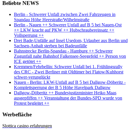
Beliebte NEWS
Berlin - Schwerer Unfall zwischen Zwei Fahrzeugen in
Spandau Höhe Heerstraße/Wilhelmstraße
Berlin - Nauen ++ Schwerer Unfall auf B 5 bei Nauen-Ost
++ LKW kracht auf PKW ++ Hubschraubereinsatz ++
Vollsperrung ++
Drei Bade-Unfälle auf Insel Usedom, Urlauber aus Berlin und
Sachsen-Anhalt sterben bei Badeunfälle
Bahnstrecke Berlin-Spandau - Hamburg ++ Schwerer
Zugunfall nahe Bahnhof Falkensee-Seegefeld ++ Person von
ICE getötet ++
Kremmen/Fehrbellin: Schwerer Unfall bei 1. Frühlingsrally
des CRC - Zwei Berliner mit Oldtimer bei Flatow/Kuhhorst
schwer-verunglückt
Nauen - Berlin: LKW-Unfall auf B 5 bei Dallgow-Döberitz -
Komplettsperrung der B 5 Höhe Havelpark Dallgow
Dallgow-Döberitz ++ Bundesjustizminister Heiko Maas
ausgepfiffen ++ Veranstaltung der Bundes-SPD wurde von
Protest begleitet ++
Werbefläche
Slottica casino erfahrungen