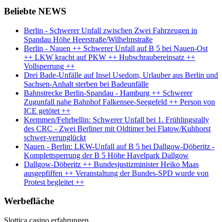
Beliebte NEWS
Berlin - Schwerer Unfall zwischen Zwei Fahrzeugen in
Spandau Höhe Heerstraße/Wilhelmstraße
Berlin - Nauen ++ Schwerer Unfall auf B 5 bei Nauen-Ost
++ LKW kracht auf PKW ++ Hubschraubereinsatz ++
Vollsperrung ++
Drei Bade-Unfälle auf Insel Usedom, Urlauber aus Berlin und
Sachsen-Anhalt sterben bei Badeunfälle
Bahnstrecke Berlin-Spandau - Hamburg ++ Schwerer
Zugunfall nahe Bahnhof Falkensee-Seegefeld ++ Person von
ICE getötet ++
Kremmen/Fehrbellin: Schwerer Unfall bei 1. Frühlingsrally
des CRC - Zwei Berliner mit Oldtimer bei Flatow/Kuhhorst
schwer-verunglückt
Nauen - Berlin: LKW-Unfall auf B 5 bei Dallgow-Döberitz -
Komplettsperrung der B 5 Höhe Havelpark Dallgow
Dallgow-Döberitz ++ Bundesjustizminister Heiko Maas
ausgepfiffen ++ Veranstaltung der Bundes-SPD wurde von
Protest begleitet ++
Werbefläche
Slottica casino erfahrungen