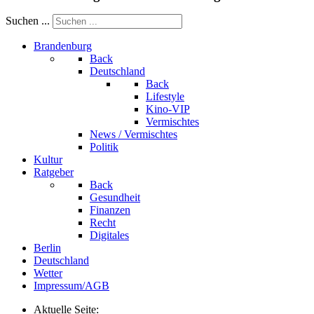
Suchen ...
Brandenburg
Back
Deutschland
Back
Lifestyle
Kino-VIP
Vermischtes
News / Vermischtes
Politik
Kultur
Ratgeber
Back
Gesundheit
Finanzen
Recht
Digitales
Berlin
Deutschland
Wetter
Impressum/AGB
Aktuelle Seite: