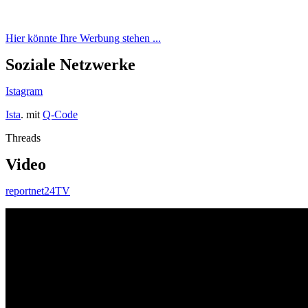
Hier könnte Ihre Werbung stehen ...
Soziale Netzwerke
Istagram
Ista
. mit
Q-Code
Threads
Video
reportnet24TV