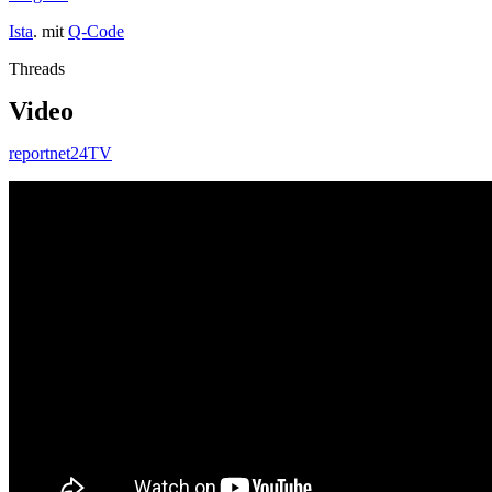
Ista
. mit
Q-Code
Threads
Video
reportnet24TV