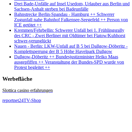
Drei Bade-Unfälle auf Insel Usedom, Urlauber aus Berlin und
Sachsen-Anhalt sterben bei Badeunfälle
Bahnstrecke Berlin-Spandau - Hamburg ++ Schwerer
Zugunfall nahe Bahnhof Falkensee-Seegefeld ++ Person von
ICE getötet ++
Kremmen/Fehrbellin: Schwerer Unfall bei 1. Frühlingsrally
des CRC - Zwei Berliner mit Oldtimer bei Flatow/Kuhhorst
schwer-verunglückt
Nauen - Berlin: LKW-Unfall auf B 5 bei Dallgow-Döberitz -
Komplettsperrung der B 5 Höhe Havelpark Dallgow
Dallgow-Döberitz ++ Bundesjustizminister Heiko Maas
ausgepfiffen ++ Veranstaltung der Bundes-SPD wurde von
Protest begleitet ++
Werbefläche
Slottica casino erfahrungen
reportnet24TV-Shop