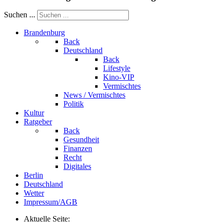
Suchen ...
Brandenburg
Back
Deutschland
Back
Lifestyle
Kino-VIP
Vermischtes
News / Vermischtes
Politik
Kultur
Ratgeber
Back
Gesundheit
Finanzen
Recht
Digitales
Berlin
Deutschland
Wetter
Impressum/AGB
Aktuelle Seite: