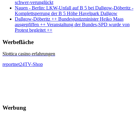
schwer-verunglückt
Nauen - Berlin: LKW-Unfall auf B 5 bei Dallgow-Döberitz -
Komplettsperrung der B 5 Höhe Havelpark Dallgow
Dallgow-Döberitz ++ Bundesjustizminister Heiko Maas
ausgepfiffen ++ Veranstaltung der Bundes-SPD wurde von
Protest begleitet ++
Werbefläche
Slottica casino erfahrungen
reportnet24TV-Shop
Werbung