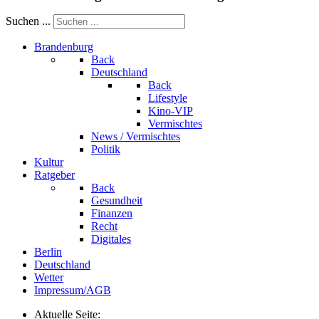
Suchen ...
Brandenburg
Back
Deutschland
Back
Lifestyle
Kino-VIP
Vermischtes
News / Vermischtes
Politik
Kultur
Ratgeber
Back
Gesundheit
Finanzen
Recht
Digitales
Berlin
Deutschland
Wetter
Impressum/AGB
Aktuelle Seite: