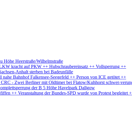
au Höhe Heerstraße/Wilhelmstraße
+ LKW kracht auf PKW ++ Hubschraubereinsatz ++ Vollsperrung ++
Sachsen-Anhalt sterben bei Badeunfälle
l nahe Bahnhof Falkensee-Seegefeld ++ Person von ICE getötet ++
s CRC - Zwei Berliner mit Oldtimer bei Flatow/Kuhhorst schwer-verun
Komplettsperrung der B 5 Höhe Havelpark Dallgow
iffen ++ Veranstaltung der Bundes-SPD wurde von Protest begleitet 