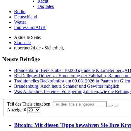
Recht
Digitales
Berlin
Deutschland
Wetter
Impressum/AGB
Aktuelle Seite:
Startseite
reportnet24.de - Sicherheit,
Neuste-Beiträge
Brandenburg: Bereits über 10.000 geradelte Kilometer bei „A
B5-Dallgow-Döberitz - Erneuerung der Fahrbahn, Rampen und
Traditionelles Backofenfest am 09.08. 2026 in Paaren im Glien
Brandenburg: Auch heute Schauer und Gewitter möglich
Was Autofahrer bei einer Vollsperrung dürfen, wie die Rettungs
Teil des Titels eingeben
Anzeige #
Bitcoin: Mit diesen Tipps bewahren Sie Ihre Kr