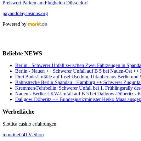
Preiswert Parken am Flughafen Düsseldorf
payandplaycasinos.org
Powered by
Beliebte NEWS
Berlin - Schwerer Unfall zwischen Zwei Fahrzeugen in Spand
Berlin - Nauen ++ Schwerer Unfall auf B 5 bei Nauen-Ost +
Drei Bade-Unfälle auf Insel Usedom, Urlauber aus Berlin und 
Bahnstrecke Berlin-Spandau - Hamburg ++ Schwerer Zugunfal
Kremmen/Fehrbellin: Schwerer Unfall bei 1. Frühlingsrally de
Nauen - Berlin: LKW-Unfall auf B 5 bei Dallgow-Döberitz - 
Dallgow-Döberitz ++ Bundesjustizminister Heiko Maas ausgepf
Werbefläche
Slottica casino erfahrungen
reportnet24TV-Shop