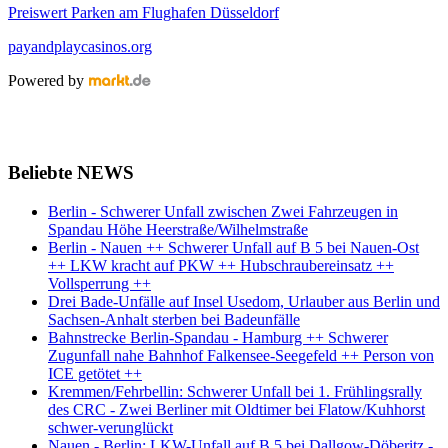
Preiswert Parken am Flughafen Düsseldorf
payandplaycasinos.org
Powered by
Beliebte NEWS
Berlin - Schwerer Unfall zwischen Zwei Fahrzeugen in
Spandau Höhe Heerstraße/Wilhelmstraße
Berlin - Nauen ++ Schwerer Unfall auf B 5 bei Nauen-Ost
++ LKW kracht auf PKW ++ Hubschraubereinsatz ++
Vollsperrung ++
Drei Bade-Unfälle auf Insel Usedom, Urlauber aus Berlin und
Sachsen-Anhalt sterben bei Badeunfälle
Bahnstrecke Berlin-Spandau - Hamburg ++ Schwerer
Zugunfall nahe Bahnhof Falkensee-Seegefeld ++ Person von
ICE getötet ++
Kremmen/Fehrbellin: Schwerer Unfall bei 1. Frühlingsrally
des CRC - Zwei Berliner mit Oldtimer bei Flatow/Kuhhorst
schwer-verunglückt
Nauen - Berlin: LKW-Unfall auf B 5 bei Dallgow-Döberitz -