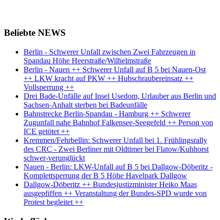
Beliebte NEWS
Berlin - Schwerer Unfall zwischen Zwei Fahrzeugen in
Spandau Höhe Heerstraße/Wilhelmstraße
Berlin - Nauen ++ Schwerer Unfall auf B 5 bei Nauen-Ost
++ LKW kracht auf PKW ++ Hubschraubereinsatz ++
Vollsperrung ++
Drei Bade-Unfälle auf Insel Usedom, Urlauber aus Berlin und
Sachsen-Anhalt sterben bei Badeunfälle
Bahnstrecke Berlin-Spandau - Hamburg ++ Schwerer
Zugunfall nahe Bahnhof Falkensee-Seegefeld ++ Person von
ICE getötet ++
Kremmen/Fehrbellin: Schwerer Unfall bei 1. Frühlingsrally
des CRC - Zwei Berliner mit Oldtimer bei Flatow/Kuhhorst
schwer-verunglückt
Nauen - Berlin: LKW-Unfall auf B 5 bei Dallgow-Döberitz -
Komplettsperrung der B 5 Höhe Havelpark Dallgow
Dallgow-Döberitz ++ Bundesjustizminister Heiko Maas
ausgepfiffen ++ Veranstaltung der Bundes-SPD wurde von
Protest begleitet ++