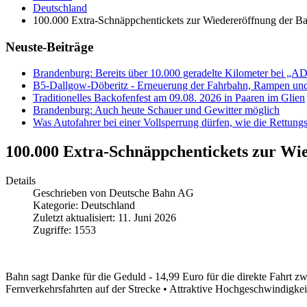
Deutschland
100.000 Extra-Schnäppchentickets zur Wiedereröffnung der Ba
Neuste-Beiträge
Brandenburg: Bereits über 10.000 geradelte Kilometer bei „
B5-Dallgow-Döberitz - Erneuerung der Fahrbahn, Rampen und
Traditionelles Backofenfest am 09.08. 2026 in Paaren im Glien
Brandenburg: Auch heute Schauer und Gewitter möglich
Was Autofahrer bei einer Vollsperrung dürfen, wie die Rettungs
100.000 Extra-Schnäppchentickets zur Wi
Details
Geschrieben von
Deutsche Bahn AG
Kategorie:
Deutschland
Zuletzt aktualisiert: 11. Juni 2026
Zugriffe: 1553
Bahn sagt Danke für die Geduld -
14,99 Euro für die direkte Fahrt z
Fernverkehrsfahrten auf der Strecke • Attraktive Hochgeschwindigk