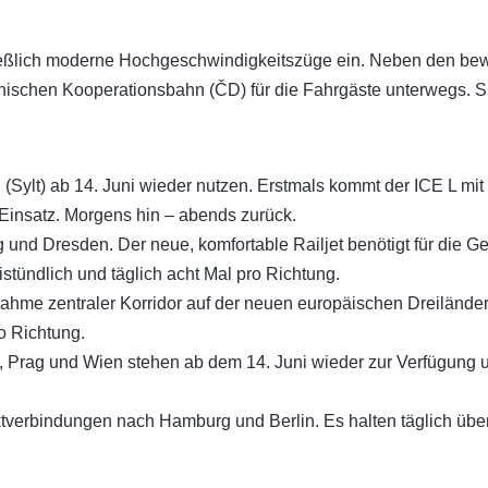
ießlich moderne Hochgeschwindigkeitszüge ein. Neben den bew
chischen Kooperationsbahn (
Č
D) für die Fahrgäste unterwegs. 
Sylt) ab 14. Juni wieder nutzen. Erstmals kommt der ICE L mit 
insatz. Morgens hin – abends zurück.
und Dresden. Der neue, komfortable Railjet benötigt für die G
stündlich und täglich acht Mal pro Richtung.
nahme zentraler Korridor auf der neuen europäischen Dreiländ
ro Richtung.
a, Prag und Wien stehen ab dem 14. Juni wieder zur Verfügung 
tverbindungen nach Hamburg und Berlin. Es halten täglich übe