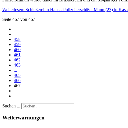
Weiterlesen: Schießerei in Haus - Polizei erschißet Mann (23) in Kass
Seite 467 von 467
458
459
460
461
462
463
...
465
466
467
Suchen ...
Wetterwarnungen