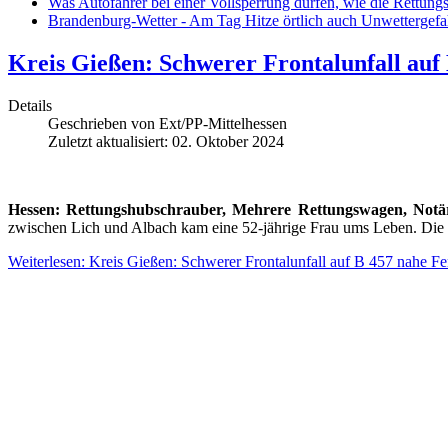
Was Autofahrer bei einer Vollsperrung dürfen, wie die Rettungs
Brandenburg-Wetter - Am Tag Hitze örtlich auch Unwettergefa
Kreis Gießen: Schwerer Frontalunfall auf
Details
Geschrieben von
Ext/PP-Mittelhessen
Zuletzt aktualisiert: 02. Oktober 2024
Hessen: Rettungshubschrauber, Mehrere Rettungswagen, Notär
zwischen Lich und Albach kam eine 52-jährige Frau ums Leben. Die 
Weiterlesen: Kreis Gießen: Schwerer Frontalunfall auf B 457 nahe F