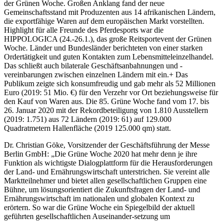
der Grünen Woche. Großen Anklang fand der neue
Gemeinschaftsstand mit Produzenten aus 14 afrikanischen Ländern,
die exportfähige Waren auf dem europäischen Markt vorstellten.
Highlight für alle Freunde des Pferdesports war die
HIPPOLOGICA (24.-26.1.), das große Reitsportevent der Grünen
Woche. Länder und Bundesländer berichteten von einer starken
Ordertätigkeit und guten Kontakten zum Lebensmitteleinzelhandel.
Das schließt auch bilaterale Geschäftsanbahnungen und -
vereinbarungen zwischen einzelnen Ländern mit ein.+ Das
Publikum zeigte sich konsumfreudig und gab mehr als 52 Millionen
Euro (2019: 51 Mio. €) für den Verzehr vor Ort beziehungsweise für
den Kauf von Waren aus. Die 85. Grüne Woche fand vom 17. bis
26. Januar 2020 mit der Rekordbeteiligung von 1.810 Ausstellern
(2019: 1.751) aus 72 Ländern (2019: 61) auf 129.000
Quadratmetern Hallenfläche (2019 125.000 qm) statt.
Dr. Christian Göke, Vorsitzender der Geschäftsführung der Messe
Berlin GmbH: „Die Grüne Woche 2020 hat mehr denn je ihre
Funktion als wichtigste Dialogplattform für die Herausforderungen
der Land- und Ernährungswirtschaft unterstrichen. Sie vereint alle
Marktteilnehmer und bietet allen gesellschaftlichen Gruppen eine
Bühne, um lösungsorientiert die Zukunftsfragen der Land- und
Ernährungswirtschaft im nationalen und globalen Kontext zu
erörtern. So war die Grüne Woche ein Spiegelbild der aktuell
geführten gesellschaftlichen Auseinander-setzung um