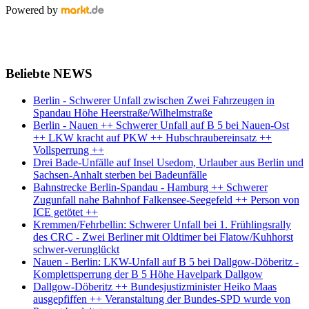
Powered by
Beliebte NEWS
Berlin - Schwerer Unfall zwischen Zwei Fahrzeugen in
Spandau Höhe Heerstraße/Wilhelmstraße
Berlin - Nauen ++ Schwerer Unfall auf B 5 bei Nauen-Ost
++ LKW kracht auf PKW ++ Hubschraubereinsatz ++
Vollsperrung ++
Drei Bade-Unfälle auf Insel Usedom, Urlauber aus Berlin und
Sachsen-Anhalt sterben bei Badeunfälle
Bahnstrecke Berlin-Spandau - Hamburg ++ Schwerer
Zugunfall nahe Bahnhof Falkensee-Seegefeld ++ Person von
ICE getötet ++
Kremmen/Fehrbellin: Schwerer Unfall bei 1. Frühlingsrally
des CRC - Zwei Berliner mit Oldtimer bei Flatow/Kuhhorst
schwer-verunglückt
Nauen - Berlin: LKW-Unfall auf B 5 bei Dallgow-Döberitz -
Komplettsperrung der B 5 Höhe Havelpark Dallgow
Dallgow-Döberitz ++ Bundesjustizminister Heiko Maas
ausgepfiffen ++ Veranstaltung der Bundes-SPD wurde von