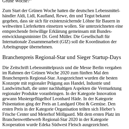
Grüne Woche?“
Zum Start der Grünen Woche hatten die deutschen Lebensmittel-
händler Aldi, Lidl, Kaufland, Rewe, dm und Tegut bekannt
gegeben, dass sie sich für existenzsichernde Löhne für Bauern in
weltweiten Lieferketten einsetzen wollen. Sie unterzeichneten eine
entsprechende freiwillige Erklärung gemeinsam mit Bundes-
entwicklungsminister Dr. Gerd Müller. Die Gesellschaft für
Internationale Zusammenarbeit (GIZ) soll die Koordination der
Arbeitsgruppe übernehmen.
Branchenpreis Regional-Star und Sieger Startup-Days
Die Zeitschrift Lebensmittelpraxis und die Messe Berlin vergaben
im Rahmen der Grünen Woche 2020 zum fünften Mal den
Branchenpreis Regional-Star. Ausgezeichnet wurden die besten
Konzepte mit regionaler Prägung aus Handel, Industrie und
Landwirtschaft, die unter nachhaltigen Aspekten die Vermarktung
regionaler Produkte voranbringen. In der Kategorie Innovation
gewann Mustergeflügelhof Leonhard Häde. In der Kategorie
Präsentation ging der Preis an Landgard Obst & Gemüse. Den
ersten Preis in der Kategorie Organisation teilten sich Hieber’s
Frische Center und Meierhof Möllgaard. Mit dem ersten Platz im
Branchenwettbewerb Regional-Star 2020 in der Kategorie
Kooperation wurde Edeka Südwest Fleisch ausgezeichnet.