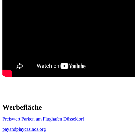
Werbefläche
Preiswert Parken am Flughafen Düsseldorf
payandplaycasinos.org