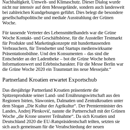
Nachhaltigkeit, Umwelt- und Klimaschutz. Dieser Dialog wurde
nicht nur intensiv auf dem Messegelände, sondern auch landesweit
bei zahlreichen Kundgebungen geführt. Dies belegt die besondere
gesellschaftspolitische und mediale Ausstrahlung der Grünen
Woche.
Für tausende Vertreter des Lebensmittelhandels war die Grüne
Woche Kontakt- und Geschäftsbörse, für die Aussteller Testmarkt
für Produkte und Marketingkonzepte mit hunderttausenden
Verbrauchern, für Trendsetter und Startups medienwirksame
Präsentationsbühne. Und den Konsumenten – das sind die
Entscheider an der Ladentheke – bot die Grüne Woche hohen
Informationswert und Erlebnischarakter. Für die Messe Berlin war
die Grüne Woche 2020 ein Traumstart ins neue Messejahr.“
Partnerland Kroatien erwartet Exportschub
Das diesjährige Partnerland Kroatien präsentierte die
Spitzenprodukte seiner Land- und Ernährungswirtschaft aus den
Regionen Istrien, Slawonien, Dalmatien und Zentralkroatien unter
dem Slogan „Die Kultur der Agrikultur“. Der Premierminister des
Landes, Andrej Plenković, nannte die Partnerschaft mit der Grünen
Woche „die Krone unserer Teilnahme“. Da sich Kroatien und
Deutschland 2020 die EU-Ratspräsidentschaft teilten, setzten sie
sich auch gemeinsam für die Verabschiedung der neuen