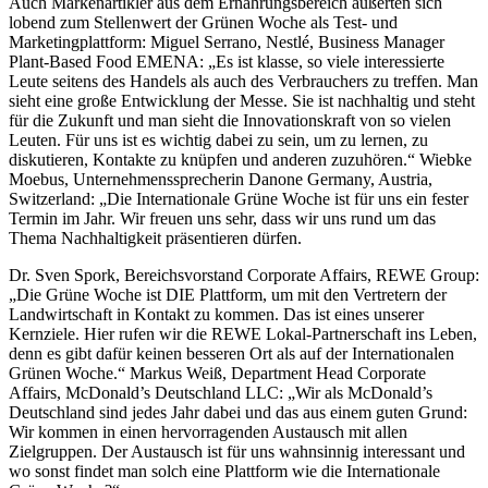
Auch Markenartikler aus dem Ernährungsbereich äußerten sich
lobend zum Stellenwert der Grünen Woche als Test- und
Marketingplattform: Miguel Serrano, Nestlé, Business Manager
Plant-Based Food EMENA: „Es ist klasse, so viele interessierte
Leute seitens des Handels als auch des Verbrauchers zu treffen. Man
sieht eine große Entwicklung der Messe. Sie ist nachhaltig und steht
für die Zukunft und man sieht die Innovationskraft von so vielen
Leuten. Für uns ist es wichtig dabei zu sein, um zu lernen, zu
diskutieren, Kontakte zu knüpfen und anderen zuzuhören.“ Wiebke
Moebus, Unternehmenssprecherin Danone Germany, Austria,
Switzerland: „Die Internationale Grüne Woche ist für uns ein fester
Termin im Jahr. Wir freuen uns sehr, dass wir uns rund um das
Thema Nachhaltigkeit präsentieren dürfen.
Dr. Sven Spork, Bereichsvorstand Corporate Affairs, REWE Group:
„Die Grüne Woche ist DIE Plattform, um mit den Vertretern der
Landwirtschaft in Kontakt zu kommen. Das ist eines unserer
Kernziele. Hier rufen wir die REWE Lokal-Partnerschaft ins Leben,
denn es gibt dafür keinen besseren Ort als auf der Internationalen
Grünen Woche.“ Markus Weiß, Department Head Corporate
Affairs, McDonald’s Deutschland LLC: „Wir als McDonald’s
Deutschland sind jedes Jahr dabei und das aus einem guten Grund:
Wir kommen in einen hervorragenden Austausch mit allen
Zielgruppen. Der Austausch ist für uns wahnsinnig interessant und
wo sonst findet man solch eine Plattform wie die Internationale