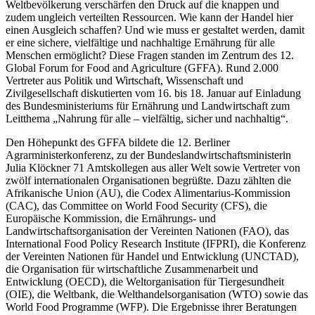
Weltbevölkerung verschärfen den Druck auf die knappen und
zudem ungleich verteilten Ressourcen. Wie kann der Handel hier
einen Ausgleich schaffen? Und wie muss er gestaltet werden, damit
er eine sichere, vielfältige und nachhaltige Ernährung für alle
Menschen ermöglicht? Diese Fragen standen im Zentrum des 12.
Global Forum for Food and Agriculture (GFFA). Rund 2.000
Vertreter aus Politik und Wirtschaft, Wissenschaft und
Zivilgesellschaft diskutierten vom 16. bis 18. Januar auf Einladung
des Bundesministeriums für Ernährung und Landwirtschaft zum
Leitthema „Nahrung für alle – vielfältig, sicher und nachhaltig“.
Den Höhepunkt des GFFA bildete die 12. Berliner
Agrarministerkonferenz, zu der Bundeslandwirtschaftsministerin
Julia Klöckner 71 Amtskollegen aus aller Welt sowie Vertreter von
zwölf internationalen Organisationen begrüßte. Dazu zählten die
Afrikanische Union (AU), die Codex Alimentarius-Kommission
(CAC), das Committee on World Food Security (CFS), die
Europäische Kommission, die Ernährungs- und
Landwirtschaftsorganisation der Vereinten Nationen (FAO), das
International Food Policy Research Institute (IFPRI), die Konferenz
der Vereinten Nationen für Handel und Entwicklung (UNCTAD),
die Organisation für wirtschaftliche Zusammenarbeit und
Entwicklung (OECD), die Weltorganisation für Tiergesundheit
(OIE), die Weltbank, die Welthandelsorganisation (WTO) sowie das
World Food Programme (WFP). Die Ergebnisse ihrer Beratungen