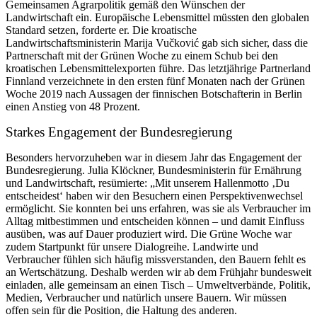
Gemeinsamen Agrarpolitik gemäß den Wünschen der
Landwirtschaft ein. Europäische Lebensmittel müssten den globalen
Standard setzen, forderte er. Die kroatische
Landwirtschaftsministerin Marija Vučković gab sich sicher, dass die
Partnerschaft mit der Grünen Woche zu einem Schub bei den
kroatischen Lebensmittelexporten führe. Das letztjährige Partnerland
Finnland verzeichnete in den ersten fünf Monaten nach der Grünen
Woche 2019 nach Aussagen der finnischen Botschafterin in Berlin
einen Anstieg von 48 Prozent.
Starkes Engagement der Bundesregierung
Besonders hervorzuheben war in diesem Jahr das Engagement der
Bundesregierung. Julia Klöckner, Bundesministerin für Ernährung
und Landwirtschaft, resümierte: „Mit unserem Hallenmotto ‚Du
entscheidest‘ haben wir den Besuchern einen Perspektivenwechsel
ermöglicht. Sie konnten bei uns erfahren, was sie als Verbraucher im
Alltag mitbestimmen und entscheiden können – und damit Einfluss
ausüben, was auf Dauer produziert wird. Die Grüne Woche war
zudem Startpunkt für unsere Dialogreihe. Landwirte und
Verbraucher fühlen sich häufig missverstanden, den Bauern fehlt es
an Wertschätzung. Deshalb werden wir ab dem Frühjahr bundesweit
einladen, alle gemeinsam an einen Tisch – Umweltverbände, Politik,
Medien, Verbraucher und natürlich unsere Bauern. Wir müssen
offen sein für die Position, die Haltung des anderen.