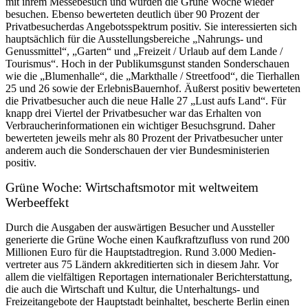
mit ihrem Messebesuch und würden die Grüne Woche wieder
besuchen. Ebenso bewerteten deutlich über 90 Prozent der
Privatbesucherdas Angebotsspektrum positiv. Sie interessierten sich
hauptsächlich für die Ausstellungsbereiche „Nahrungs- und
Genussmittel“, „Garten“ und „Freizeit / Urlaub auf dem Lande /
Tourismus“. Hoch in der Publikumsgunst standen Sonderschauen
wie die „Blumenhalle“, die „Markthalle / Streetfood“, die Tierhallen
25 und 26 sowie der ErlebnisBauernhof. Äußerst positiv bewerteten
die Privatbesucher auch die neue Halle 27 „Lust aufs Land“. Für
knapp drei Viertel der Privatbesucher war das Erhalten von
Verbraucherinformationen ein wichtiger Besuchsgrund. Daher
bewerteten jeweils mehr als 80 Prozent der Privatbesucher unter
anderem auch die Sonderschauen der vier Bundesministerien
positiv.
Grüne Woche: Wirtschaftsmotor mit weltweitem
Werbeeffekt
Durch die Ausgaben der auswärtigen Besucher und Aussteller
generierte die Grüne Woche einen Kaufkraftzufluss von rund 200
Millionen Euro für die Hauptstadtregion. Rund 3.000 Medien-
vertreter aus 75 Ländern akkreditierten sich in diesem Jahr. Vor
allem die vielfältigen Reportagen internationaler Berichterstattung,
die auch die Wirtschaft und Kultur, die Unterhaltungs- und
Freizeitangebote der Hauptstadt beinhaltet, bescherte Berlin einen