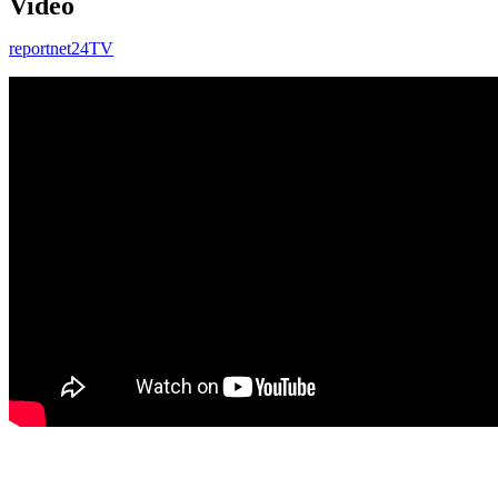
Video
reportnet24TV