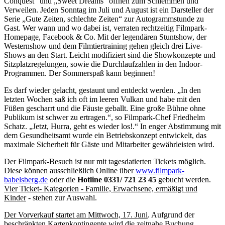
Conquest“ und „Sweet Dreams“ öffnen zum Schlemmen und
Verweilen. Jeden Sonntag im Juli und August ist ein Darsteller der
Serie „Gute Zeiten, schlechte Zeiten“ zur Autogrammstunde zu
Gast. Wer wann und wo dabei ist, verraten rechtzeitig Filmpark-
Homepage, Facebook & Co. Mit der legendären Stuntshow, der
Westernshow und dem Filmtiertraining gehen gleich drei Live-
Shows an den Start. Leicht modifiziert sind die Showkonzepte und
Sitzplatzregelungen, sowie die Durchlaufzahlen in den Indoor-
Programmen. Der Sommerspaß kann beginnen!
Es darf wieder gelacht, gestaunt und entdeckt werden. „In den
letzten Wochen saß ich oft im leeren Vulkan und habe mit den
Füßen gescharrt und die Fäuste geballt. Eine große Bühne ohne
Publikum ist schwer zu ertragen.“, so Filmpark-Chef Friedhelm
Schatz. „Jetzt, Hurra, geht es wieder los!.“ In enger Abstimmung mit
dem Gesundheitsamt wurde ein Betriebskonzept entwickelt, das
maximale Sicherheit für Gäste und Mitarbeiter gewährleisten wird.
Der Filmpark-Besuch ist nur mit tagesdatierten Tickets möglich.
Diese können ausschließlich Online über
www.filmpark-
babelsberg.de
oder die
Hotline 0331/ 721 23 45
gebucht werden.
Vier Ticket- Kategorien - Familie, Erwachsene, ermäßigt und
Kinder
- stehen zur Auswahl.
Der Vorverkauf startet am Mittwoch, 17. Juni
. Aufgrund der
beschränkten Kartenkontingente wird die zeitnahe Buchung