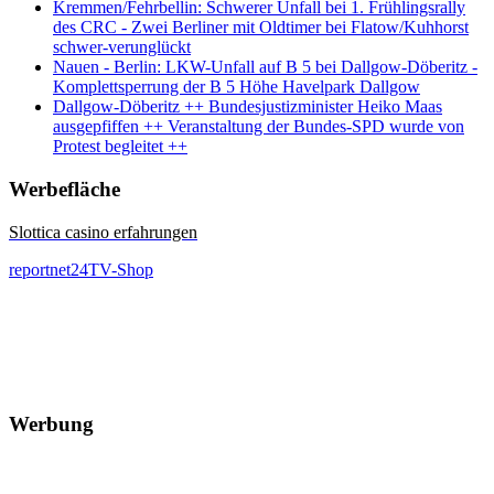
Kremmen/Fehrbellin: Schwerer Unfall bei 1. Frühlingsrally
des CRC - Zwei Berliner mit Oldtimer bei Flatow/Kuhhorst
schwer-verunglückt
Nauen - Berlin: LKW-Unfall auf B 5 bei Dallgow-Döberitz -
Komplettsperrung der B 5 Höhe Havelpark Dallgow
Dallgow-Döberitz ++ Bundesjustizminister Heiko Maas
ausgepfiffen ++ Veranstaltung der Bundes-SPD wurde von
Protest begleitet ++
Werbefläche
Slottica casino erfahrungen
reportnet24TV-Shop
Werbung