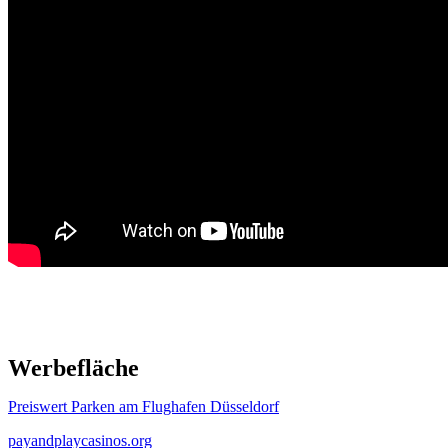
Werbefläche
Preiswert Parken am Flughafen Düsseldorf
payandplaycasinos.org