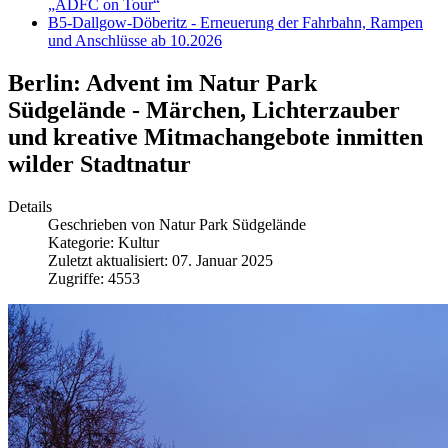
„ADFC on Tour“
B5-Dallgow-Döberitz - Erneuerung der Fahrbahn, Rampen
und Anschlüsse ab 10.2026
Berlin: Advent im Natur Park
Südgelände - Märchen, Lichterzauber
und kreative Mitmachangebote inmitten
wilder Stadtnatur
Details
Geschrieben von
Natur Park Südgelände
Kategorie:
Kultur
Zuletzt aktualisiert: 07. Januar 2025
Zugriffe: 4553