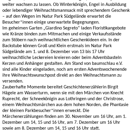
weiter wachsen zu lassen. Ob Winterkönigin, Engel in Ausbildung
oder lebendiger Weihnachtsmannsack mit sprechendem Geschenk
– auf den Wegen im Natur Park Südgelände erwartet die
Besucher*innen einige unerwartete Begegnungen.
Im geheimen Garten „Giardino Segreto“ laden Floristikangebote
wie Kränze binden zum Mitmachen und einige Verkaufsstände
zum Stöbern nach weihnachtlichen Geschenkideen ein. In der
Backstube können Groß und Klein erstmals im Natur Park
Südgelände am 1. und 8. Dezember von 13 bis 17 Uhr
weihnachtliche Leckereien kreieren oder beim Adventsbasteln
Kerzen und Anhänger gestalten. Am Stand von baumschlau e.V.
sind alle Kinder eingeladen, noch am ersten Adventswochenende
ihre Weihnachtswunschpost direkt an den Weihnachtsmann zu
versenden.
Zauberhafte Momente bereitet Geschichtenerzählerin Birgit
Hägele am Wasserturm, wenn sie mit den Märchen von Knecht
Ruprecht, der Schneekönigin aus Lothringen und der Christrose,
einem Weihnachtsmärchen aus dem hohen Norden, die Phantasie
der kleinen Parkbesucher*innen erweckt. Die
Märchenerzählungen finden am 30. November um 16 Uhr, am 1.
Dezember um 14, 15 und 16 Uhr, am 7. Dezember um 16 Uhr
sowie am 8. Dezember um 14, 15 und 16 Uhr statt.