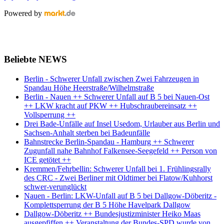
Powered by
Beliebte NEWS
Berlin - Schwerer Unfall zwischen Zwei Fahrzeugen in
Spandau Höhe Heerstraße/Wilhelmstraße
Berlin - Nauen ++ Schwerer Unfall auf B 5 bei Nauen-Ost
++ LKW kracht auf PKW ++ Hubschraubereinsatz ++
Vollsperrung ++
Drei Bade-Unfälle auf Insel Usedom, Urlauber aus Berlin und
Sachsen-Anhalt sterben bei Badeunfälle
Bahnstrecke Berlin-Spandau - Hamburg ++ Schwerer
Zugunfall nahe Bahnhof Falkensee-Seegefeld ++ Person von
ICE getötet ++
Kremmen/Fehrbellin: Schwerer Unfall bei 1. Frühlingsrally
des CRC - Zwei Berliner mit Oldtimer bei Flatow/Kuhhorst
schwer-verunglückt
Nauen - Berlin: LKW-Unfall auf B 5 bei Dallgow-Döberitz -
Komplettsperrung der B 5 Höhe Havelpark Dallgow
Dallgow-Döberitz ++ Bundesjustizminister Heiko Maas
ausgepfiffen ++ Veranstaltung der Bundes-SPD wurde von