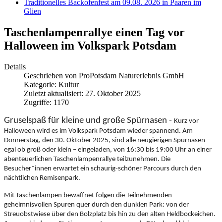
Traditionelles Backofenfest am 09.08. 2026 in Paaren im
Glien
Taschenlampenrallye einen Tag vor
Halloween im Volkspark Potsdam
Details
Geschrieben von
ProPotsdam Naturerlebnis GmbH
Kategorie:
Kultur
Zuletzt aktualisiert: 27. Oktober 2025
Zugriffe: 1170
Gruselspaß für kleine und große Spürnasen -
Kurz vor
Halloween wird es im Volkspark Potsdam wieder spannend. Am
Donnerstag, den 30. Oktober 2025, sind alle neugierigen Spürnasen –
egal ob groß oder klein – eingeladen, von 16:30 bis 19:00 Uhr an einer
abenteuerlichen Taschenlampenrallye teilzunehmen. Die
Besucher*innen erwartet ein schaurig-schöner Parcours durch den
nächtlichen Remisenpark.
Mit Taschenlampen bewaffnet folgen die Teilnehmenden
geheimnisvollen Spuren quer durch den dunklen Park: von der
Streuobstwiese über den Bolzplatz bis hin zu den alten Heldbockeichen.