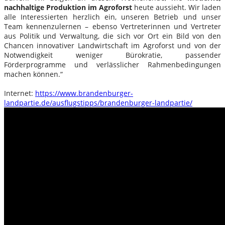
nachhaltige Produktion im Agroforst
heute aussieht. Wir laden
alle Interessierten herzlich ein, unseren Betrieb und unser
Team kennenzulernen – ebenso Vertreterinnen und Vertreter
aus Politik und Verwaltung, die sich vor Ort ein Bild von den
Chancen innovativer Landwirtschaft im Agroforst und von der
Notwendigkeit weniger Bürokratie, passender
Förderprogramme und verlässlicher Rahmenbedingungen
machen können.“
Internet:
https://www.brandenburger-
landpartie.de/ausflugstipps/brandenburger-landpartie/