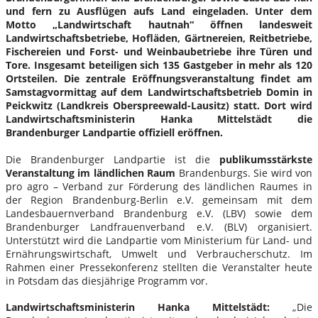
und fern zu Ausflügen aufs Land eingeladen. Unter dem
Motto „Landwirtschaft hautnah“ öffnen landesweit
Landwirtschaftsbetriebe, Hofläden, Gärtnereien, Reitbetriebe,
Fischereien und Forst- und Weinbaubetriebe ihre Türen und
Tore. Insgesamt beteiligen sich 135 Gastgeber in mehr als 120
Ortsteilen. Die zentrale Eröffnungsveranstaltung findet am
Samstagvormittag auf dem Landwirtschaftsbetrieb Domin in
Peickwitz (Landkreis Oberspreewald-Lausitz) statt. Dort wird
Landwirtschaftsministerin Hanka Mittelstädt die
Brandenburger Landpartie offiziell eröffnen.
Die Brandenburger Landpartie ist die
publikumsstärkste
Veranstaltung im ländlichen Raum
Brandenburgs. Sie wird von
pro agro – Verband zur Förderung des ländlichen Raumes in
der Region Brandenburg-Berlin e.V. gemeinsam mit dem
Landesbauernverband Brandenburg e.V. (LBV) sowie dem
Brandenburger Landfrauenverband e.V. (BLV) organisiert.
Unterstützt wird die Landpartie vom Ministerium für Land- und
Ernährungswirtschaft, Umwelt und Verbraucherschutz. Im
Rahmen einer Pressekonferenz stellten die Veranstalter heute
in Potsdam das diesjährige Programm vor.
Landwirtschaftsministerin Hanka Mittelstädt:
„Die