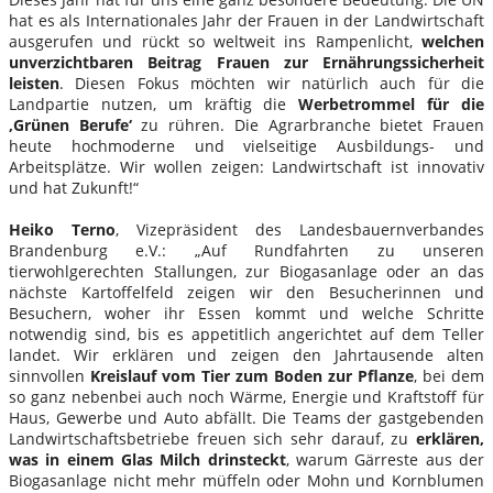
hat es als Internationales Jahr der Frauen in der Landwirtschaft
ausgerufen und rückt so weltweit ins Rampenlicht,
welchen
unverzichtbaren Beitrag Frauen zur Ernährungssicherheit
leisten
. Diesen Fokus möchten wir natürlich auch für die
Landpartie nutzen, um kräftig die
Werbetrommel für die
‚Grünen Berufe‘
zu rühren. Die Agrarbranche bietet Frauen
heute hochmoderne und vielseitige Ausbildungs- und
Arbeitsplätze. Wir wollen zeigen: Landwirtschaft ist innovativ
und hat Zukunft!“
Heiko Terno
, Vizepräsident des Landesbauernverbandes
Brandenburg e.V.: „Auf Rundfahrten zu unseren
tierwohlgerechten Stallungen, zur Biogasanlage oder an das
nächste Kartoffelfeld zeigen wir den Besucherinnen und
Besuchern, woher ihr Essen kommt und welche Schritte
notwendig sind, bis es appetitlich angerichtet auf dem Teller
landet. Wir erklären und zeigen den Jahrtausende alten
sinnvollen
Kreislauf vom Tier zum Boden zur Pflanze
, bei dem
so ganz nebenbei auch noch Wärme, Energie und Kraftstoff für
Haus, Gewerbe und Auto abfällt. Die Teams der gastgebenden
Landwirtschaftsbetriebe freuen sich sehr darauf, zu
erklären,
was in einem Glas Milch drinsteckt
, warum Gärreste aus der
Biogasanlage nicht mehr müffeln oder Mohn und Kornblumen