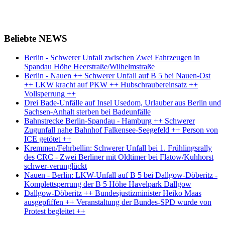
Beliebte NEWS
Berlin - Schwerer Unfall zwischen Zwei Fahrzeugen in
Spandau Höhe Heerstraße/Wilhelmstraße
Berlin - Nauen ++ Schwerer Unfall auf B 5 bei Nauen-Ost
++ LKW kracht auf PKW ++ Hubschraubereinsatz ++
Vollsperrung ++
Drei Bade-Unfälle auf Insel Usedom, Urlauber aus Berlin und
Sachsen-Anhalt sterben bei Badeunfälle
Bahnstrecke Berlin-Spandau - Hamburg ++ Schwerer
Zugunfall nahe Bahnhof Falkensee-Seegefeld ++ Person von
ICE getötet ++
Kremmen/Fehrbellin: Schwerer Unfall bei 1. Frühlingsrally
des CRC - Zwei Berliner mit Oldtimer bei Flatow/Kuhhorst
schwer-verunglückt
Nauen - Berlin: LKW-Unfall auf B 5 bei Dallgow-Döberitz -
Komplettsperrung der B 5 Höhe Havelpark Dallgow
Dallgow-Döberitz ++ Bundesjustizminister Heiko Maas
ausgepfiffen ++ Veranstaltung der Bundes-SPD wurde von
Protest begleitet ++