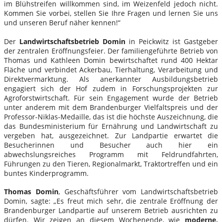
im Blühstreifen willkommen sind, im Weizenfeld jedoch nicht.
Kommen Sie vorbei, stellen Sie Ihre Fragen und lernen Sie uns
und unseren Beruf näher kennen!“
Der
Landwirtschaftsbetrieb Domin
in Peickwitz ist Gastgeber
der zentralen Eröffnungsfeier. Der familiengeführte Betrieb von
Thomas und Kathleen Domin bewirtschaftet rund 400 Hektar
Fläche und verbindet Ackerbau, Tierhaltung, Verarbeitung und
Direktvermarktung. Als anerkannter Ausbildungsbetrieb
engagiert sich der Hof zudem in Forschungsprojekten zur
Agroforstwirtschaft. Für sein Engagement wurde der Betrieb
unter anderem mit dem Brandenburger Vielfaltspreis und der
Professor-Niklas-Medaille, das ist die höchste Auszeichnung, die
das Bundesministerium für Ernährung und Landwirtschaft zu
vergeben hat, ausgezeichnet. Zur Landpartie erwartet die
Besucherinnen und Besucher auch hier ein
abwechslungsreiches Programm mit Feldrundfahrten,
Führungen zu den Tieren, Regionalmarkt, Traktortreffen und ein
buntes Kinderprogramm.
Thomas Domin
, Geschäftsführer vom Landwirtschaftsbetrieb
Domin, sagte: „Es freut mich sehr, die zentrale Eröffnung der
Brandenburger Landpartie auf unserem Betrieb ausrichten zu
dürfen. Wir zeigen an diesem Wochenende, wie
moderne,