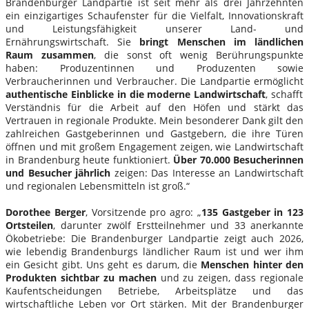
Brandenburger Landpartie ist seit mehr als drei Jahrzehnten
ein einzigartiges Schaufenster für die Vielfalt, Innovationskraft
und Leistungsfähigkeit unserer Land- und
Ernährungswirtschaft. Sie
bringt Menschen im ländlichen
Raum zusammen
, die sonst oft wenig Berührungspunkte
haben: Produzentinnen und Produzenten sowie
Verbraucherinnen und Verbraucher. Die Landpartie ermöglicht
authentische Einblicke in die moderne Landwirtschaft
, schafft
Verständnis für die Arbeit auf den Höfen und stärkt das
Vertrauen in regionale Produkte. Mein besonderer Dank gilt den
zahlreichen Gastgeberinnen und Gastgebern, die ihre Türen
öffnen und mit großem Engagement zeigen, wie Landwirtschaft
in Brandenburg heute funktioniert.
Über 70.000 Besucherinnen
und Besucher jährlich
zeigen: Das Interesse an Landwirtschaft
und regionalen Lebensmitteln ist groß.“
Dorothee Berger
, Vorsitzende pro agro: „
135 Gastgeber in 123
Ortsteilen
, darunter zwölf Erstteilnehmer und 33 anerkannte
Ökobetriebe: Die Brandenburger Landpartie zeigt auch 2026,
wie lebendig Brandenburgs ländlicher Raum ist und wer ihm
ein Gesicht gibt. Uns geht es darum, die
Menschen hinter den
Produkten sichtbar zu machen
und zu zeigen, dass regionale
Kaufentscheidungen Betriebe, Arbeitsplätze und das
wirtschaftliche Leben vor Ort stärken. Mit der Brandenburger