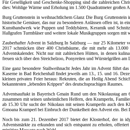
Für Geselligkeit und Geschenke-Shopping sind die zahlreichen Chr
dies: Wohlige Wärme und Erholung im 1.500 Quadratmeter großen Art
Burg Gruttenstein in weihnachtlichem Glanz Die Burg Gruttenstein i
historische Gemäuer, das nur zu besonderen Anlässen offen ist, in
Kunsthandwerk wie Puppen und Teddybären, Keramik und Schnitzkun
Hallgrafen Turmbläser und weitere lokale Musikgruppen sorgen mit w
Zauberhafter Advent in Salzburg In Salzburg — nur 25 Kilometer v
2017 schmücken über 400 Christbäume, die mit mehr als 13.000 ro
Adventskalender. Nicht nur mit zahlreichen Hütten, in denen kul
freuen sich über den Streichelzoo, Ponyreiten und Würstelgrillen a
Eine ganz besondere Stallweihnacht Jedes Jahr im Advent führt das
Kaserne in Bad Reichenhall findet jeweils am 13., 15. und 16. Dez
kleinen privaten Feier heraus: Rekruten, die an Heilig Abend Schic
bekanntesten „lebenden Krippen“ des deutschsprachigen Raumes.
Adventsauftakt in Bayerisch Gmain Rund um den Nikolaustag am 6
zusammen mit seinen unheimlichen Helfern, den Kramperln, Familie
ab 15.30 Uhr sucht der Nikolaus mit seinen Kramperln auch den Klo
Gmoana Kramperl bei Einbruch der Dunkelheit den Advent ein. Bei L
Noch bis zum 21. Dezember 2017 bietet der Klosterhof, der in idy
Adventsmärkte zu erkunden und sich entspannt zu erholen, offeri
minütige Massage nach Wahl.