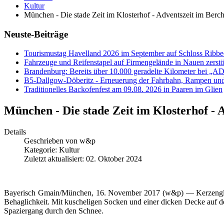
Kultur
München - Die stade Zeit im Klosterhof - Adventszeit im Berc
Neuste-Beiträge
Tourismustag Havelland 2026 im September auf Schloss Ribb
Fahrzeuge und Reifenstapel auf Firmengelände in Nauen zerstö
Brandenburg: Bereits über 10.000 geradelte Kilometer bei „
B5-Dallgow-Döberitz - Erneuerung der Fahrbahn, Rampen und
Traditionelles Backofenfest am 09.08. 2026 in Paaren im Glien
München - Die stade Zeit im Klosterhof -
Details
Geschrieben von
w&p
Kategorie:
Kultur
Zuletzt aktualisiert: 02. Oktober 2024
Bayerisch Gmain/München, 16. November 2017 (w&p) — Kerzenglück
Behaglichkeit. Mit kuscheligen Socken und einer dicken Decke auf d
Spaziergang durch den Schnee.