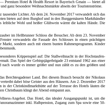
f — Premium Hotel & Health Resort in Bayerisch Gmain — bietet all
und ganz besondere Weihnachtsmärkte abseits der Touristenströme.
anz tausender Lichter. Ab dem 24. November 2017 verwandelt sich das
achten bieten auf dem Burghof und in den Burggemäuern Markthändler
s leibliche Wohl und heißer Glühwein wärmt die kalten Hände. Die
tszauber im Hellbrunner Schloss die Besucher. Ab dem 23. November
Fenster verwandeln die Fassade des Schlosses in einen prächtigen
 der Markt, sondern auch mit einem bunten Rahmenprogramm. Kinder
tubenmusik.
esonderes Krippenspiel auf: Die Stallweihnacht in der Hochstaufen-
malt. Das Spiel der Gebirgsjägerbrigade 23 entstand 1962 aus einer
 und nach wurde es immer größer und nun zählt es zu den größten und
as Berchtesgadener Land. Bei diesem Brauch besucht der Nikolaus
vertreibt dabei böse Geister aus den Häusern. Am 2. Dezember 2017
n der Christkindlmarkthütte auf der Terrasse des Hotels läuten die
en Christbaum klingt der Abend entspannt aus.
ellness-Angebot. Das Hotel, das idealer Ausgangspunkt ist, um die
 Panoramazimmer inkl. Halbpension, Zugang zum Spa sowie eine 50-