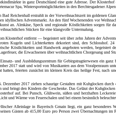
istkindlmärkte in ganz Deutschland eine gute Adresse. Der Klosterho
emacur Spa, Wintersportmöglichkeiten in den Berchtesgadener Alpen 
n Bad Reichenhall erstrahlt in der Vorweihnachtszeit im goldenen Gl
 einen idyllischen Adventsmarkt. An den fünf Wochenenden vor Weihn
st an. Almkäse, Speck und regionale Köstlichkeiten sorgen für da
eihnachtlichen Stücken für eine klangvolle Untermalung.
om Klosterhof entfernt — begeistert seit über zehn Jahren der Adven
ten Kugeln und Lichterketten dekoriert sind, den Schlosshof. 24 
inarische Köstlichkeiten und Handwerk angeboten werden, begeistert
m Lagerfeuer, die Erwachsenen über weihnachtlichen Chorgesang und S
 Einsatz- und Ausbildungszentrum für Gebirgstragtierwesen ein ganz b
ember 2017 statt und wird von Musikanten aus dem Voralpenraum unter
ht hatten, feierten zunächst im kleinen Kreis das heilige Fest, nach
. Dezember 2017 ziehen schaurige Gestalten mit Kuhglocken durch d
n und bringt den Kindern die Geschenke. Das Geläut der Kuhglocken 
sterhof auf. Bei Punsch, Glühwein, süßen und herzhaften Leckereien i
icht und Wärme von Feuerschalen und bei einem besinnlich beleuchtet
llischer Alleinlage in Bayerisch Gmain liegt, ein ganz besonderes W
ert seinen Gästen ab 415,00 Euro pro Person zwei Übernachtungen im