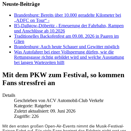
Neuste-Beiträge
Brandenburg: Bereits über 10.000 geradelte Kilometer bei
„ADFC on Tour“ -
B5-Dallgow-Döberitz - Erneuerung der Fahrbahn, Rampen
und Anschlüsse ab 10.2026
Traditionelles Backofenfest am 09.08. 2026 in Paaren im
Glien
Brandenburg: Auch heute Schauer und Gewitter möglich
Was Autofahrer bei einer Vollsperrung dürfen, wie die
Rettungsgasse richtig gebildet wird und welche Ausstattung
bei langen Wartezeiten hilft
Mit dem PKW zum Festival, so kommen
Fans stressfrei an
Details
Geschrieben von
ACV Automobil-Club Verkehr
Kategorie:
Ratgeber
Zuletzt aktualisiert: 09. Juni 2026
Zugriffe: 226
Mit den ersten großen Open-Air-Events nimmt die Musik-Festival-
Saison Fahrt auf. Für viele Fans beginnt das Erlebnis nicht erst vor