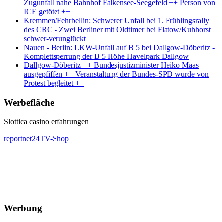
Zugunfall nahe Bahnhof Falkensee-Seegefeld ++ Person von
ICE getötet ++
Kremmen/Fehrbellin: Schwerer Unfall bei 1. Frühlingsrally
des CRC - Zwei Berliner mit Oldtimer bei Flatow/Kuhhorst
schwer-verunglückt
Nauen - Berlin: LKW-Unfall auf B 5 bei Dallgow-Döberitz -
Komplettsperrung der B 5 Höhe Havelpark Dallgow
Dallgow-Döberitz ++ Bundesjustizminister Heiko Maas
ausgepfiffen ++ Veranstaltung der Bundes-SPD wurde von
Protest begleitet ++
Werbefläche
Slottica casino erfahrungen
reportnet24TV-Shop
Werbung