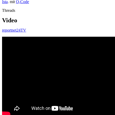
Ista
. mit
Q-Code
Threads
Video
reportnet24TV