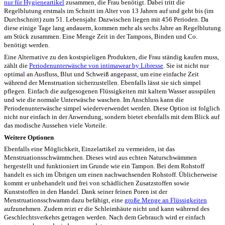
nur für Hygieneartikel
zusammen, die Frau benötigt. Dabei tritt die
Regelblutung erstmals im Schnitt im Alter von 13 Jahren auf und geht bis (im
Durchschnitt) zum 51. Lebensjahr. Dazwischen liegen mit 456 Perioden. Da
diese einige Tage lang andauern, kommen mehr als sechs Jahre an Regelblutung
am Stück zusammen. Eine Menge Zeit in der Tampons, Binden und Co.
benötigt werden.
Eine Alternative zu den kostspieligen Produkten, die Frau ständig kaufen muss,
zählt die
Periodenunterwäsche von intimawear by Libresse
. Sie ist nicht nur
optimal an Ausfluss, Blut und Schweiß angepasst, um eine einfache Zeit
während der Menstruation sicherzustellen. Ebenfalls lässt sie sich simpel
pflegen. Einfach die aufgesogenen Flüssigkeiten mit kaltem Wasser ausspülen
und wie die normale Unterwäsche waschen. Im Anschluss kann die
Periodenunterwäsche simpel wiederverwendet werden. Diese Option ist folglich
nicht nur einfach in der Anwendung, sondern bietet ebenfalls mit dem Blick auf
das modische Aussehen viele Vorteile.
Weitere Optionen
Ebenfalls eine Möglichkeit, Einzelartikel zu vermeiden, ist das
Menstruationsschwämmchen. Dieses wird aus echten Naturschwämmen
hergestellt und funktioniert im Grunde wie ein Tampon. Bei dem Rohstoff
handelt es sich im Übrigen um einen nachwachsenden Rohstoff. Üblicherweise
kommt er unbehandelt und frei von schädlichen Zusatzstoffen sowie
Kunststoffen in den Handel. Dank seiner feinen Poren ist der
Menstruationsschwamm dazu befähigt, eine
große Menge an Flüssigkeiten
aufzunehmen. Zudem reizt er die Schleimhäute nicht und kann während des
Geschlechtsverkehrs getragen werden. Nach dem Gebrauch wird er einfach