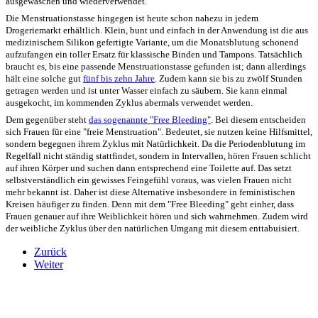
ausgewaschen und wiederverwendet.
Die Menstruationstasse hingegen ist heute schon nahezu in jedem
Drogeriemarkt erhältlich. Klein, bunt und einfach in der Anwendung ist die aus
medizinischem Silikon gefertigte Variante, um die Monatsblutung schonend
aufzufangen ein toller Ersatz für klassische Binden und Tampons. Tatsächlich
braucht es, bis eine passende Menstruationstasse gefunden ist; dann allerdings
hält eine solche gut
fünf bis zehn Jahre
. Zudem kann sie bis zu zwölf Stunden
getragen werden und ist unter Wasser einfach zu säubern. Sie kann einmal
ausgekocht, im kommenden Zyklus abermals verwendet werden.
Dem gegenüber steht
das sogenannte "Free Bleeding"
. Bei diesem entscheiden
sich Frauen für eine "freie Menstruation". Bedeutet, sie nutzen keine Hilfsmittel,
sondern begegnen ihrem Zyklus mit Natürlichkeit. Da die Periodenblutung im
Regelfall nicht ständig stattfindet, sondern in Intervallen, hören Frauen schlicht
auf ihren Körper und suchen dann entsprechend eine Toilette auf. Das setzt
selbstverständlich ein gewisses Feingefühl voraus, was vielen Frauen nicht
mehr bekannt ist. Daher ist diese Alternative insbesondere in feministischen
Kreisen häufiger zu finden. Denn mit dem "Free Bleeding" geht einher, dass
Frauen genauer auf ihre Weiblichkeit hören und sich wahrnehmen. Zudem wird
der weibliche Zyklus über den natürlichen Umgang mit diesem enttabuisiert.
Zurück
Weiter