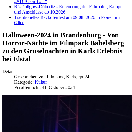
„ADFC on Tour“
B5-Dallgow-Döberitz - Erneuerung der Fahrbahn, Rampen
und Anschlüsse ab 10.2026
Traditionelles Backofenfest am 09.08. 2026 in Paaren im
Glien
Halloween-2024 in Brandenburg - Von
Horror-Nächte im Filmpark Babelsberg
zu den Gruselnächten in Karls Erlebnis
bei Elstal
Details
Geschrieben von
Filmpark, Karls, rpn24
Kategorie:
Kultur
Veröffentlicht: 31. Oktober 2024