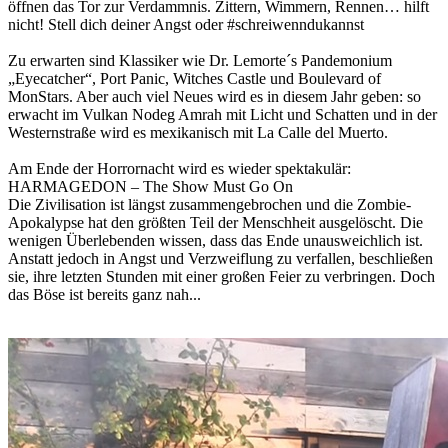
öffnen das Tor zur Verdammnis. Zittern, Wimmern, Rennen… hilft
nicht! Stell dich deiner Angst oder #schreiwenndukannst
Zu erwarten sind Klassiker wie Dr. Lemorte´s Pandemonium
„Eyecatcher“, Port Panic, Witches Castle und Boulevard of
MonStars. Aber auch viel Neues wird es in diesem Jahr geben: so
erwacht im Vulkan Nodeg Amrah mit Licht und Schatten und in der
Westernstraße wird es mexikanisch mit La Calle del Muerto.
Am Ende der Horrornacht wird es wieder spektakulär:
HARMAGEDON – The Show Must Go On
Die Zivilisation ist längst zusammengebrochen und die Zombie-
Apokalypse hat den größten Teil der Menschheit ausgelöscht. Die
wenigen Überlebenden wissen, dass das Ende unausweichlich ist.
Anstatt jedoch in Angst und Verzweiflung zu verfallen, beschließen
sie, ihre letzten Stunden mit einer großen Feier zu verbringen. Doch
das Böse ist bereits ganz nah...