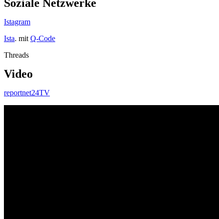
Soziale Netzwerke
Istagram
Ista
. mit
Q-Code
Threads
Video
reportnet24TV