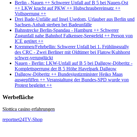
Berlin - Nauen ++ Schwerer Unfall auf B 5 bei Nauen-Ost
++ LKW kracht auf PKW ++ Hubschraubereinsatz ++
Vollsperrung ++
Drei Bade-Unfälle auf Insel Usedom, Urlauber aus Berlin und
Sachsen-Anhalt sterben bei Badeunfälle
Bahnstrecke Berlin-Spandau - Hamburg ++ Schwerer
Zugunfall nahe Bahnhof Falkensee-Seegefeld ++ Person von
ICE getötet ++
Kremmen/Fehrbellin: Schwerer Unfall bei 1. Frühlingsrally
des CRC - Zwei Berliner mit Oldtimer bei Flatow/Kuhhorst
schwer-verunglückt
Nauen - Berlin: LKW-Unfall auf B 5 bei Dallgow-Döberitz -
Komplettsperrung der B 5 Höhe Havelpark Dallgow
Dallgow-Döberitz ++ Bundesjustizminister Heiko Maas
ausgepfiffen ++ Veranstaltung der Bundes-SPD wurde von
Protest begleitet ++
Werbefläche
Slottica casino erfahrungen
reportnet24TV-Shop