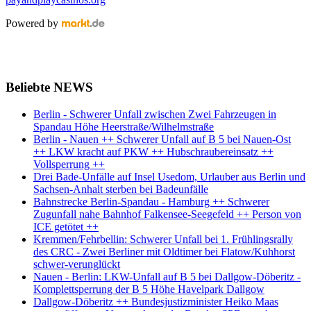
Powered by
Beliebte NEWS
Berlin - Schwerer Unfall zwischen Zwei Fahrzeugen in
Spandau Höhe Heerstraße/Wilhelmstraße
Berlin - Nauen ++ Schwerer Unfall auf B 5 bei Nauen-Ost
++ LKW kracht auf PKW ++ Hubschraubereinsatz ++
Vollsperrung ++
Drei Bade-Unfälle auf Insel Usedom, Urlauber aus Berlin und
Sachsen-Anhalt sterben bei Badeunfälle
Bahnstrecke Berlin-Spandau - Hamburg ++ Schwerer
Zugunfall nahe Bahnhof Falkensee-Seegefeld ++ Person von
ICE getötet ++
Kremmen/Fehrbellin: Schwerer Unfall bei 1. Frühlingsrally
des CRC - Zwei Berliner mit Oldtimer bei Flatow/Kuhhorst
schwer-verunglückt
Nauen - Berlin: LKW-Unfall auf B 5 bei Dallgow-Döberitz -
Komplettsperrung der B 5 Höhe Havelpark Dallgow
Dallgow-Döberitz ++ Bundesjustizminister Heiko Maas