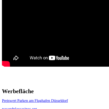
Werbefläche
Preiswert Parken am Flughafen Düsseldorf
payandplaycasinos.org