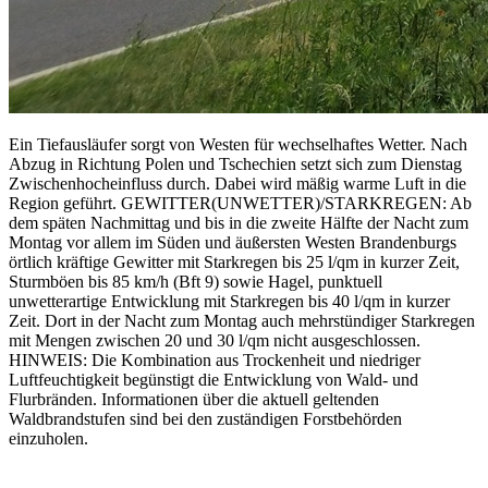
Ein Tiefausläufer sorgt von Westen für wechselhaftes Wetter. Nach
Abzug in Richtung Polen und Tschechien setzt sich zum Dienstag
Zwischenhocheinfluss durch. Dabei wird mäßig warme Luft in die
Region geführt. GEWITTER(UNWETTER)/STARKREGEN: Ab
dem späten Nachmittag und bis in die zweite Hälfte der Nacht zum
Montag vor allem im Süden und äußersten Westen Brandenburgs
örtlich kräftige Gewitter mit Starkregen bis 25 l/qm in kurzer Zeit,
Sturmböen bis 85 km/h (Bft 9) sowie Hagel, punktuell
unwetterartige Entwicklung mit Starkregen bis 40 l/qm in kurzer
Zeit. Dort in der Nacht zum Montag auch mehrstündiger Starkregen
mit Mengen zwischen 20 und 30 l/qm nicht ausgeschlossen.
HINWEIS: Die Kombination aus Trockenheit und niedriger
Luftfeuchtigkeit begünstigt die Entwicklung von Wald- und
Flurbränden. Informationen über die aktuell geltenden
Waldbrandstufen sind bei den zuständigen Forstbehörden
einzuholen.