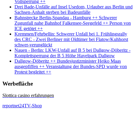
Vollsperrung ++
Drei Bade-Unfälle auf Insel Usedom, Urlauber aus Berlin und
Sachsen-Anhalt sterben bei Badeunfälle
Bahnstrecke Berlin-Spandau - Hamburg ++ Schwerer
Zugunfall nahe Bahnhof Falkensee-Seegefeld ++ Person von
ICE getötet ++
Kremmen/Fehrbellin: Schwerer Unfall bei 1. Frühlingsrally
des CRC - Zwei Berliner mit Oldtimer bei Flatow/Kuhhorst
schwer-verunglückt
Nauen - Berlin: LKW-Unfall auf B 5 bei Dallgow-Döberitz -
Komplettsperrung der B 5 Höhe Havelpark Dallgow
Dallgow-Döberitz ++ Bundesjustizminister Heiko Maas
ausgepfiffen ++ Veranstaltung der Bundes-SPD wurde von
Protest begleitet ++
Werbefläche
Slottica casino erfahrungen
reportnet24TV-Shop