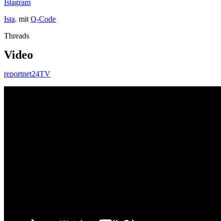
Istagram
Ista
. mit
Q-Code
Threads
Video
reportnet24TV