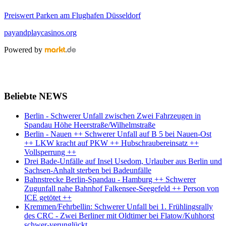
Preiswert Parken am Flughafen Düsseldorf
payandplaycasinos.org
Powered by
Beliebte NEWS
Berlin - Schwerer Unfall zwischen Zwei Fahrzeugen in
Spandau Höhe Heerstraße/Wilhelmstraße
Berlin - Nauen ++ Schwerer Unfall auf B 5 bei Nauen-Ost
++ LKW kracht auf PKW ++ Hubschraubereinsatz ++
Vollsperrung ++
Drei Bade-Unfälle auf Insel Usedom, Urlauber aus Berlin und
Sachsen-Anhalt sterben bei Badeunfälle
Bahnstrecke Berlin-Spandau - Hamburg ++ Schwerer
Zugunfall nahe Bahnhof Falkensee-Seegefeld ++ Person von
ICE getötet ++
Kremmen/Fehrbellin: Schwerer Unfall bei 1. Frühlingsrally
des CRC - Zwei Berliner mit Oldtimer bei Flatow/Kuhhorst
schwer-verunglückt