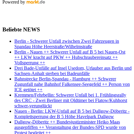
Powered by
Beliebte NEWS
Berlin - Schwerer Unfall zwischen Zwei Fahrzeugen in
Spandau Höhe Heerstraße/Wilhelmstraße
Berlin - Nauen ++ Schwerer Unfall auf B 5 bei Nauen-Ost
++ LKW kracht auf PKW ++ Hubschraubereinsatz ++
Vollsperrung ++
Drei Bade-Unfälle auf Insel Usedom, Urlauber aus Berlin und
Sachsen-Anhalt sterben bei Badeunfälle
Bahnstrecke Berlin-Spandau - Hamburg ++ Schwerer
Zugunfall nahe Bahnhof Falkensee-Seegefeld ++ Person von
ICE getötet ++
Kremmen/Fehrbellin: Schwerer Unfall bei 1. Frühlingsrally
des CRC - Zwei Berliner mit Oldtimer bei Flatow/Kuhhorst
schwer-verunglückt
Nauen - Berlin: LKW-Unfall auf B 5 bei Dallgow-Döberitz -
Komplettsperrung der B 5 Höhe Havelpark Dallgow
Dallgow-Döberitz ++ Bundesjustizminister Heiko Maas
ausgepfiffen ++ Veranstaltung der Bundes-SPD wurde von
Protest begleitet ++