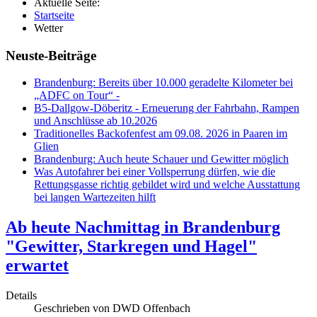
Aktuelle Seite:
Startseite
Wetter
Neuste-Beiträge
Brandenburg: Bereits über 10.000 geradelte Kilometer bei
„ADFC on Tour“ -
B5-Dallgow-Döberitz - Erneuerung der Fahrbahn, Rampen
und Anschlüsse ab 10.2026
Traditionelles Backofenfest am 09.08. 2026 in Paaren im
Glien
Brandenburg: Auch heute Schauer und Gewitter möglich
Was Autofahrer bei einer Vollsperrung dürfen, wie die
Rettungsgasse richtig gebildet wird und welche Ausstattung
bei langen Wartezeiten hilft
Ab heute Nachmittag in Brandenburg
"Gewitter, Starkregen und Hagel"
erwartet
Details
Geschrieben von
DWD Offenbach