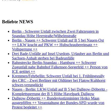
Beliebte NEWS
Berlin - Schwerer Unfall zwischen Zwei Fahrzeugen in
Spandau Höhe Heerstraße/Wilhelmstraße
Berlin - Nauen ++ Schwerer Unfall auf B 5 bei Nauen-Ost
++ LKW kracht auf PKW ++ Hubschraubereinsatz ++
Vollsperrung ++
Drei Bade-Unfälle auf Insel Usedom, Urlauber aus Berlin und
Sachsen-Anhalt sterben bei Badeunfälle
Bahnstrecke Berlin-Spandau - Hamburg ++ Schwerer
Zugunfall nahe Bahnhof Falkensee-Seegefeld ++ Person von
ICE getötet ++
Kremmen/Fehrbellin: Schwerer Unfall bei 1. Frühlingsrally
des CRC - Zwei Berliner mit Oldtimer bei Flatow/Kuhhorst
schwer-verunglückt
Nauen - Berlin: LKW-Unfall auf B 5 bei Dallgow-Döberitz -
Komplettsperrung der B 5 Höhe Havelpark Dallgow
Dallgow-Döberitz ++ Bundesjustizminister Heiko Maas
ausgepfiffen ++ Veranstaltung der Bundes-SPD wurde von
Protest begleitet ++