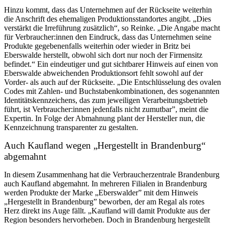
Hinzu kommt, dass das Unternehmen auf der Rückseite weiterhin
die Anschrift des ehemaligen Produktionsstandortes angibt. „Dies
verstärkt die Irreführung zusätzlich“, so Reinke. „Die Angabe macht
für Verbraucher:innen den Eindruck, dass das Unternehmen seine
Produkte gegebenenfalls weiterhin oder wieder in Britz bei
Eberswalde herstellt, obwohl sich dort nur noch der Firmensitz
befindet.“ Ein eindeutiger und gut sichtbarer Hinweis auf einen von
Eberswalde abweichenden Produktionsort fehlt sowohl auf der
Vorder- als auch auf der Rückseite. „Die Entschlüsselung des ovalen
Codes mit Zahlen- und Buchstabenkombinationen, des sogenannten
Identitätskennzeichens, das zum jeweiligen Verarbeitungsbetrieb
führt, ist Verbraucher:innen jedenfalls nicht zumutbar”, meint die
Expertin. In Folge der Abmahnung plant der Hersteller nun, die
Kennzeichnung transparenter zu gestalten.
Auch Kaufland wegen „Hergestellt in Brandenburg“
abgemahnt
In diesem Zusammenhang hat die Verbraucherzentrale Brandenburg
auch Kaufland abgemahnt. In mehreren Filialen in Brandenburg
werden Produkte der Marke „Eberswalder” mit dem Hinweis
„Hergestellt in Brandenburg” beworben, der am Regal als rotes
Herz direkt ins Auge fällt. „Kaufland will damit Produkte aus der
Region besonders hervorheben. Doch in Brandenburg hergestellt