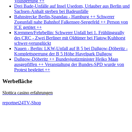
Vollsperrung ++
Drei Bade-Unfälle auf Insel Usedom, Urlauber aus Berlin und
Sachsen-Anhalt sterben bei Badeunfälle
Bahnstrecke Berlin-Spandau - Hamburg ++ Schwerer
Zugunfall nahe Bahnhof Falkensee-Seegefeld ++ Person von
ICE getötet ++
Kremmen/Fehrbellin: Schwerer Unfall bei 1. Frühlingsrally
des CRC - Zwei Berliner mit Oldtimer bei Flatow/Kuhhorst
schwer-verunglückt
Nauen - Berlin: LKW-Unfall auf B 5 bei Dallgow-Döberitz -
Komplettsperrung der B 5 Höhe Havelpark Dallgow
Dallgow-Döberitz ++ Bundesjustizminister Heiko Maas
ausgepfiffen ++ Veranstaltung der Bundes-SPD wurde von
Protest begleitet ++
Werbefläche
Slottica casino erfahrungen
reportnet24TV-Shop