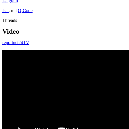
Istagram
Ista
. mit
Q-Code
Threads
Video
reportnet24TV