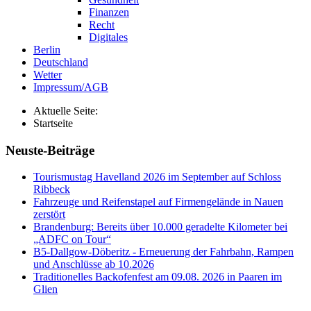
Finanzen
Recht
Digitales
Berlin
Deutschland
Wetter
Impressum/AGB
Aktuelle Seite:
Startseite
Neuste-Beiträge
Tourismustag Havelland 2026 im September auf Schloss
Ribbeck
Fahrzeuge und Reifenstapel auf Firmengelände in Nauen
zerstört
Brandenburg: Bereits über 10.000 geradelte Kilometer bei
„ADFC on Tour“
B5-Dallgow-Döberitz - Erneuerung der Fahrbahn, Rampen
und Anschlüsse ab 10.2026
Traditionelles Backofenfest am 09.08. 2026 in Paaren im
Glien