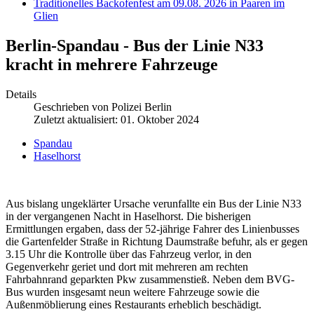
Traditionelles Backofenfest am 09.08. 2026 in Paaren im
Glien
Berlin-Spandau - Bus der Linie N33
kracht in mehrere Fahrzeuge
Details
Geschrieben von
Polizei Berlin
Zuletzt aktualisiert: 01. Oktober 2024
Spandau
Haselhorst
Aus bislang ungeklärter Ursache verunfallte ein Bus der Linie N33
in der vergangenen Nacht in Haselhorst. Die bisherigen
Ermittlungen ergaben, dass der 52-jährige Fahrer des Linienbusses
die Gartenfelder Straße in Richtung Daumstraße befuhr, als er gegen
3.15 Uhr die Kontrolle über das Fahrzeug verlor, in den
Gegenverkehr geriet und dort mit mehreren am rechten
Fahrbahnrand geparkten Pkw zusammenstieß. Neben dem BVG-
Bus wurden insgesamt neun weitere Fahrzeuge sowie die
Außenmöblierung eines Restaurants erheblich beschädigt.