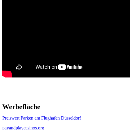
Werbefläche
Preiswert Parken am Flughafen Düsseldorf
payandplaycasinos.org