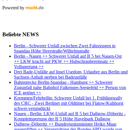
Powered by
Beliebte NEWS
Berlin - Schwerer Unfall zwischen Zwei Fahrzeugen in
Spandau Höhe Heerstraße/Wilhelmstraße
Berlin - Nauen ++ Schwerer Unfall auf B 5 bei Nauen-Ost
++ LKW kracht auf PKW ++ Hubschraubereinsatz ++
Vollsperrung ++
Drei Bade-Unfälle auf Insel Usedom, Urlauber aus Berlin und
Sachsen-Anhalt sterben bei Badeunfälle
Bahnstrecke Berlin-Spandau - Hamburg ++ Schwerer
Zugunfall nahe Bahnhof Falkensee-Seegefeld ++ Person von
ICE getötet ++
Kremmen/Fehrbellin: Schwerer Unfall bei 1. Frühlingsrally
des CRC - Zwei Berliner mit Oldtimer bei Flatow/Kuhhorst
schwer-verunglückt
Nauen - Berlin: LKW-Unfall auf B 5 bei Dallgow-Döberitz -
Komplettsperrung der B 5 Höhe Havelpark Dallgow
Dallgow-Döberitz ++ Bundesjustizminister Heiko Maas
ausgepfiffen ++ Veranstaltung der Bundes-SPD wurde von