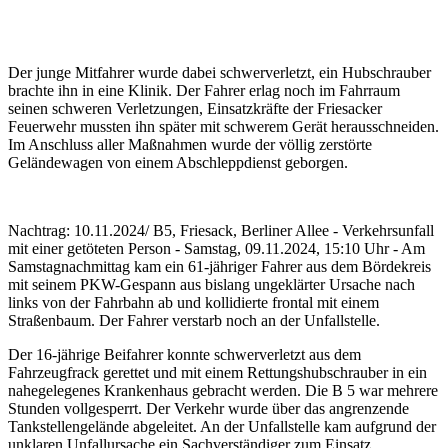
Der junge Mitfahrer wurde dabei schwerverletzt, ein Hubschrauber
brachte ihn in eine Klinik. Der Fahrer erlag noch im Fahrraum
seinen schweren Verletzungen, Einsatzkräfte der Friesacker
Feuerwehr mussten ihn später mit schwerem Gerät herausschneiden.
Im Anschluss aller Maßnahmen wurde der völlig zerstörte
Geländewagen von einem Abschleppdienst geborgen.
Nachtrag: 10.11.2024/ B5, Friesack, Berliner Allee - Verkehrsunfall
mit einer getöteten Person - Samstag, 09.11.2024, 15:10 Uhr - Am
Samstagnachmittag kam ein 61-jähriger Fahrer aus dem Bördekreis
mit seinem PKW-Gespann aus bislang ungeklärter Ursache nach
links von der Fahrbahn ab und kollidierte frontal mit einem
Straßenbaum. Der Fahrer verstarb noch an der Unfallstelle.
Der 16-jährige Beifahrer konnte schwerverletzt aus dem
Fahrzeugfrack gerettet und mit einem Rettungshubschrauber in ein
nahegelegenes Krankenhaus gebracht werden. Die B 5 war mehrere
Stunden vollgesperrt. Der Verkehr wurde über das angrenzende
Tankstellengelände abgeleitet. An der Unfallstelle kam aufgrund der
unklaren Unfallursache ein Sachverständiger zum Einsatz.