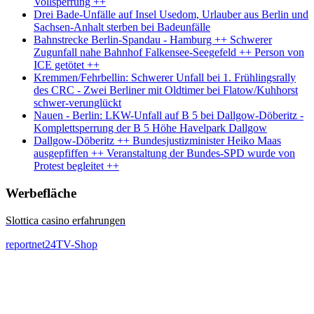
Vollsperrung ++
Drei Bade-Unfälle auf Insel Usedom, Urlauber aus Berlin und
Sachsen-Anhalt sterben bei Badeunfälle
Bahnstrecke Berlin-Spandau - Hamburg ++ Schwerer
Zugunfall nahe Bahnhof Falkensee-Seegefeld ++ Person von
ICE getötet ++
Kremmen/Fehrbellin: Schwerer Unfall bei 1. Frühlingsrally
des CRC - Zwei Berliner mit Oldtimer bei Flatow/Kuhhorst
schwer-verunglückt
Nauen - Berlin: LKW-Unfall auf B 5 bei Dallgow-Döberitz -
Komplettsperrung der B 5 Höhe Havelpark Dallgow
Dallgow-Döberitz ++ Bundesjustizminister Heiko Maas
ausgepfiffen ++ Veranstaltung der Bundes-SPD wurde von
Protest begleitet ++
Werbefläche
Slottica casino erfahrungen
reportnet24TV-Shop