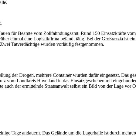
lle.
.
n Nauen für Beamte vom Zollfahndungsamt. Rund 150 Einsatzkräfte vom 
er einmal eine Logistikfirma befand, tätig. Bei der Großrazzia ist 
. Zwei Tatverdächtige wurden vorläufig festgenommen.
tellung der Drogen, mehrere Container wurden dafür eingesetzt. Das ges
chutz vom Landkreis Havelland in das Einsatzgeschehen mit eingebund
eute auch der ermittelnde Staatsanwalt selbst ein Bild von der Lage vo
ige Tage andauern. Das Gelände um die Lagerhalle ist durch mehrere 