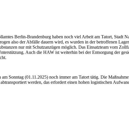
tes Berlin-Brandenburg haben noch viel Arbeit am Tatort, Stadt Nauen
rogen also der Abfälle dauern wird, es wurden in der betroffenen Lag
r Substanzen nur mit Schutzanzügen möglich. Das Einsatzteam vom Zol
 Unterstützung. Auch die HAW ist weiterhin bei der Entsorgung der ges
cht.
ch am Sonntag (01.11.2025) noch immer am Tatort tätig. Die Maßnahm
 abtransportiert werden, das erfordert einen hohen logistischen Aufwan