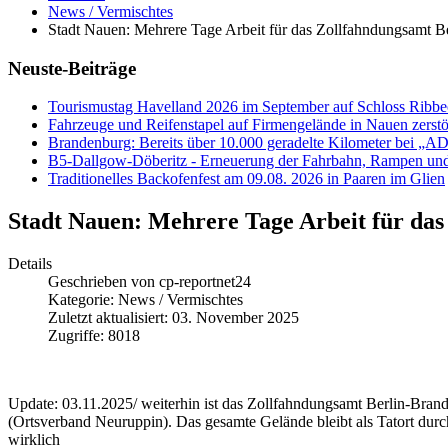
News / Vermischtes
Stadt Nauen: Mehrere Tage Arbeit für das Zollfahndungsamt B
Neuste-Beiträge
Tourismustag Havelland 2026 im September auf Schloss Ribb
Fahrzeuge und Reifenstapel auf Firmengelände in Nauen zerstö
Brandenburg: Bereits über 10.000 geradelte Kilometer bei „
B5-Dallgow-Döberitz - Erneuerung der Fahrbahn, Rampen und
Traditionelles Backofenfest am 09.08. 2026 in Paaren im Glien
Stadt Nauen: Mehrere Tage Arbeit für da
Details
Geschrieben von
cp-reportnet24
Kategorie:
News / Vermischtes
Zuletzt aktualisiert: 03. November 2025
Zugriffe: 8018
Update: 03.11.2025/ weiterhin ist das Zollfahndungsamt Berlin-Bran
(Ortsverband Neuruppin). Das gesamte Gelände bleibt als Tatort durch
wirklich