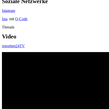
Soziale Netzwerke
Istagram
Ista
. mit
Q-Code
Threads
Video
reportnet24TV