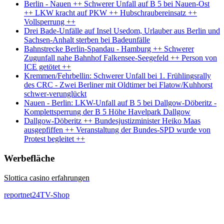
Berlin - Nauen ++ Schwerer Unfall auf B 5 bei Nauen-Ost
++ LKW kracht auf PKW ++ Hubschraubereinsatz ++
Vollsperrung ++
Drei Bade-Unfälle auf Insel Usedom, Urlauber aus Berlin und
Sachsen-Anhalt sterben bei Badeunfälle
Bahnstrecke Berlin-Spandau - Hamburg ++ Schwerer
Zugunfall nahe Bahnhof Falkensee-Seegefeld ++ Person von
ICE getötet ++
Kremmen/Fehrbellin: Schwerer Unfall bei 1. Frühlingsrally
des CRC - Zwei Berliner mit Oldtimer bei Flatow/Kuhhorst
schwer-verunglückt
Nauen - Berlin: LKW-Unfall auf B 5 bei Dallgow-Döberitz -
Komplettsperrung der B 5 Höhe Havelpark Dallgow
Dallgow-Döberitz ++ Bundesjustizminister Heiko Maas
ausgepfiffen ++ Veranstaltung der Bundes-SPD wurde von
Protest begleitet ++
Werbefläche
Slottica casino erfahrungen
reportnet24TV-Shop