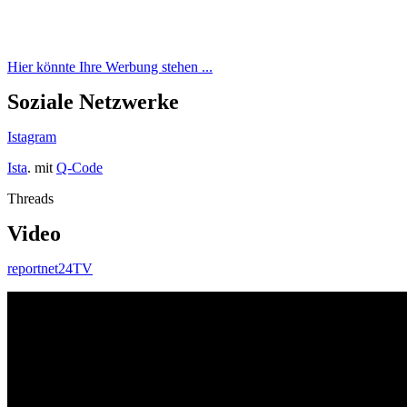
Hier könnte Ihre Werbung stehen ...
Soziale Netzwerke
Istagram
Ista
. mit
Q-Code
Threads
Video
reportnet24TV