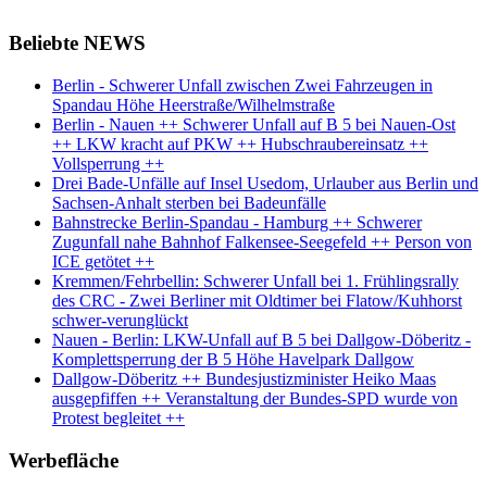
Beliebte NEWS
Berlin - Schwerer Unfall zwischen Zwei Fahrzeugen in
Spandau Höhe Heerstraße/Wilhelmstraße
Berlin - Nauen ++ Schwerer Unfall auf B 5 bei Nauen-Ost
++ LKW kracht auf PKW ++ Hubschraubereinsatz ++
Vollsperrung ++
Drei Bade-Unfälle auf Insel Usedom, Urlauber aus Berlin und
Sachsen-Anhalt sterben bei Badeunfälle
Bahnstrecke Berlin-Spandau - Hamburg ++ Schwerer
Zugunfall nahe Bahnhof Falkensee-Seegefeld ++ Person von
ICE getötet ++
Kremmen/Fehrbellin: Schwerer Unfall bei 1. Frühlingsrally
des CRC - Zwei Berliner mit Oldtimer bei Flatow/Kuhhorst
schwer-verunglückt
Nauen - Berlin: LKW-Unfall auf B 5 bei Dallgow-Döberitz -
Komplettsperrung der B 5 Höhe Havelpark Dallgow
Dallgow-Döberitz ++ Bundesjustizminister Heiko Maas
ausgepfiffen ++ Veranstaltung der Bundes-SPD wurde von
Protest begleitet ++
Werbefläche