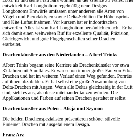
2003. Er und seine Frau Sara wohnen an der Grenze zu Wales. Hier
entwickelt Karl Longbottom regelmäßig neue Designs.
Longbottoms Entwürfe umfassen unter anderem alle Arten von
Vögeln und Pterodaktylen sowie Delta-Schlitten für Höhensprint-
und Kite-Luftaufnahmen. Vor kurzem hat er Indoordrachen
entworfen. Alles ist von Karl Longbottom persönlich erdacht. Er hat
sich damit einen weltweiten Ruf für exzellente Qualität, Präzision,
Gleichgewicht und gute Flugeigenschaften seiner Drachen
erarbeitet.
Drachenkünstler aus den Niederlanden – Albert Trinks
Albert Trinks begann seine Karriere als Drachenkünstler vor etwa
35 Jahren mit Stuntkites. Er war schon immer großer Fan von Edo-
Drachen und hat im weiteren Verlauf einen Weg gefunden, Porträts
auf ihnen abzubilden. Er hat selbst eine große Ansammlung von
Delta-Drachen mit Augen. Wenn alle Deltas gleichzeitig in der Luft
sind, sieht es aus, als ob sie miteinander tanzen würden. Die
Applikationen und Farben auf seinen Drachen gestaltet er selbst.
Drachenkünstler aus Polen – Alicja und Szymon
Die beiden Drachenspezialisten präsentieren schöne, stilvolle
Einleiner-Drachen mit ausgefallenem Design.
Franz Arz