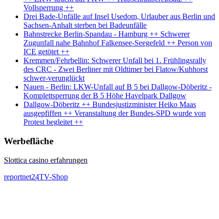
Vollsperrung ++
Drei Bade-Unfälle auf Insel Usedom, Urlauber aus Berlin und
Sachsen-Anhalt sterben bei Badeunfälle
Bahnstrecke Berlin-Spandau - Hamburg ++ Schwerer
Zugunfall nahe Bahnhof Falkensee-Seegefeld ++ Person von
ICE getötet ++
Kremmen/Fehrbellin: Schwerer Unfall bei 1. Frühlingsrally
des CRC - Zwei Berliner mit Oldtimer bei Flatow/Kuhhorst
schwer-verunglückt
Nauen - Berlin: LKW-Unfall auf B 5 bei Dallgow-Döberitz -
Komplettsperrung der B 5 Höhe Havelpark Dallgow
Dallgow-Döberitz ++ Bundesjustizminister Heiko Maas
ausgepfiffen ++ Veranstaltung der Bundes-SPD wurde von
Protest begleitet ++
Werbefläche
Slottica casino erfahrungen
reportnet24TV-Shop