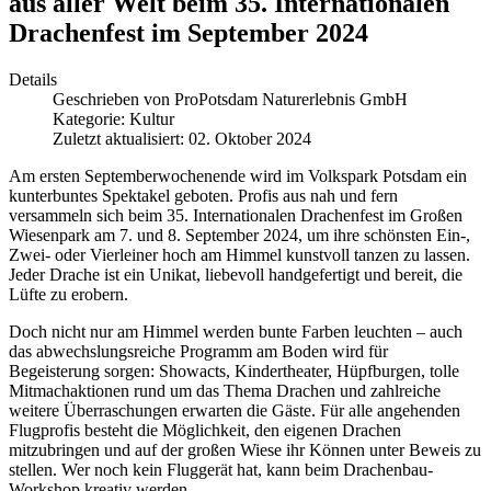
aus aller Welt beim 35. Internationalen
Drachenfest im September 2024
Details
Geschrieben von
ProPotsdam Naturerlebnis GmbH
Kategorie:
Kultur
Zuletzt aktualisiert: 02. Oktober 2024
Am ersten Septemberwochenende wird im Volkspark Potsdam ein
kunterbuntes Spektakel geboten. Profis aus nah und fern
versammeln sich beim 35. Internationalen Drachenfest im Großen
Wiesenpark am 7. und 8. September 2024, um ihre schönsten Ein
‑
,
Zwei- oder Vierleiner hoch am Himmel kunstvoll tanzen zu lassen.
Jeder Drache ist ein Unikat, liebevoll handgefertigt und bereit, die
Lüfte zu erobern.
Doch nicht nur am Himmel werden bunte Farben leuchten – auch
das abwechslungsreiche Programm am Boden wird für
Begeisterung sorgen: Showacts, Kindertheater, Hüpfburgen, tolle
Mitmachaktionen rund um das Thema Drachen und zahlreiche
weitere Überraschungen erwarten die Gäste. Für alle angehenden
Flugprofis besteht die Möglichkeit, den eigenen Drachen
mitzubringen und auf der großen Wiese ihr Können unter Beweis zu
stellen. Wer noch kein Fluggerät hat, kann beim Drachenbau-
Workshop kreativ werden.