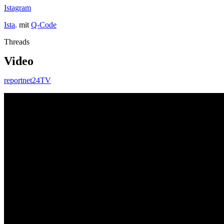
Istagram
Ista
. mit
Q-Code
Threads
Video
reportnet24TV