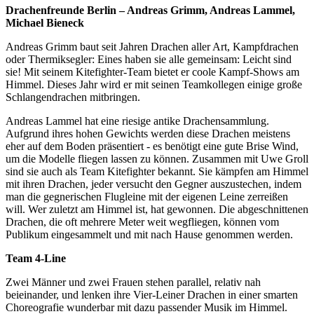
Drachenfreunde Berlin – Andreas Grimm, Andreas Lammel,
Michael Bieneck
Andreas Grimm baut seit Jahren Drachen aller Art, Kampfdrachen
oder Thermiksegler: Eines haben sie alle gemeinsam: Leicht sind
sie! Mit seinem Kitefighter-Team bietet er coole Kampf-Shows am
Himmel. Dieses Jahr wird er mit seinen Teamkollegen einige große
Schlangendrachen mitbringen.
Andreas Lammel hat eine riesige antike Drachensammlung.
Aufgrund ihres hohen Gewichts werden diese Drachen meistens
eher auf dem Boden präsentiert - es benötigt eine gute Brise Wind,
um die Modelle fliegen lassen zu können. Zusammen mit Uwe Groll
sind sie auch als Team Kitefighter bekannt. Sie kämpfen am Himmel
mit ihren Drachen, jeder versucht den Gegner auszustechen, indem
man die gegnerischen Flugleine mit der eigenen Leine zerreißen
will. Wer zuletzt am Himmel ist, hat gewonnen. Die abgeschnittenen
Drachen, die oft mehrere Meter weit wegfliegen, können vom
Publikum eingesammelt und mit nach Hause genommen werden.
Team 4-Line
Zwei Männer und zwei Frauen stehen parallel, relativ nah
beieinander, und lenken ihre Vier-Leiner Drachen in einer smarten
Choreografie wunderbar mit dazu passender Musik im Himmel.