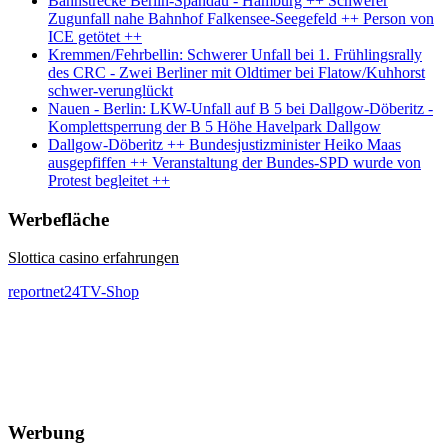
Bahnstrecke Berlin-Spandau - Hamburg ++ Schwerer
Zugunfall nahe Bahnhof Falkensee-Seegefeld ++ Person von
ICE getötet ++
Kremmen/Fehrbellin: Schwerer Unfall bei 1. Frühlingsrally
des CRC - Zwei Berliner mit Oldtimer bei Flatow/Kuhhorst
schwer-verunglückt
Nauen - Berlin: LKW-Unfall auf B 5 bei Dallgow-Döberitz -
Komplettsperrung der B 5 Höhe Havelpark Dallgow
Dallgow-Döberitz ++ Bundesjustizminister Heiko Maas
ausgepfiffen ++ Veranstaltung der Bundes-SPD wurde von
Protest begleitet ++
Werbefläche
Slottica casino erfahrungen
reportnet24TV-Shop
Werbung