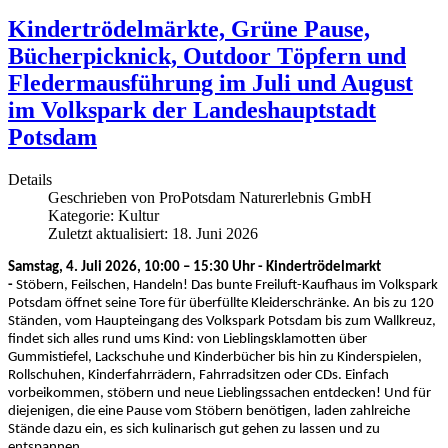
Kindertrödelmärkte, Grüne Pause,
Bücherpicknick, Outdoor Töpfern und
Fledermausführung im Juli und August
im Volkspark der Landeshauptstadt
Potsdam
Details
Geschrieben von
ProPotsdam Naturerlebnis GmbH
Kategorie:
Kultur
Zuletzt aktualisiert: 18. Juni 2026
Samstag, 4. Juli 2026, 10:00 – 15:30 Uhr -
Kindertrödelmarkt
-
Stöbern, Feilschen, Handeln! Das bunte Freiluft-Kaufhaus im Volkspark
Potsdam öffnet seine Tore für überfüllte Kleiderschränke. An bis zu 120
Ständen, vom Haupteingang des Volkspark Potsdam bis zum Wallkreuz,
findet sich alles rund ums Kind: von Lieblingsklamotten über
Gummistiefel, Lackschuhe und Kinderbücher bis hin zu Kinderspielen,
Rollschuhen, Kinderfahrrädern, Fahrradsitzen oder CDs. Einfach
vorbeikommen, stöbern und neue Lieblingssachen entdecken! Und für
diejenigen, die eine Pause vom Stöbern benötigen, laden zahlreiche
Stände dazu ein, es sich kulinarisch gut gehen zu lassen und zu
entspannen.